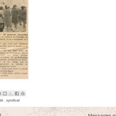
nté
,
syndicat
l
Messages pl