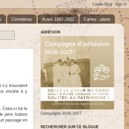
s
Cimetières
Actes 1887-1922
Cartes - plans
ADHÉSION
 s'y trouvaient
us encline à y
elui-ci fut le
Campagne 2026-2027
e père Isidore
urt passage en
RECHERCHER SUR CE BLOGUE