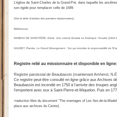
L'église de
Saint-Charles de la Grand-Pré, dans laquelle les ancêtre
son égide pour remplacer celle de 1689.
(Voir la série d'articles des premiers missionnaires).
Références:
RAMEAU DE SAINT-PÈRE, Edme. Une colonie féodale en Amérique: l'Acadie (1604-188
GAUDET, Placide.
Le Grand Dérangement : Sur qui retombe la responsabilité de l'Ex
Registre relié au missionnaire et disponible en ligne
Registre paroissial de Beaubassin (maintenant Amherst, N.
Ce registre peut-être consulté en ligne grâce aux Archives d
Beaubassin est incendié en 1750 à l'arrivée des troupes anglai
l'emportent avec eux à Saint-Pierre-et-Miquelon. Puis en 1778
raduction libre du document "The marriages of Les Iles-de-la-Mad
T
place aux archives du Centre)