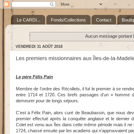
Le CARDI...
Fonds/Collections
Contact
Bouti
Aucun message portant le
VENDREDI 31 AOÛT 2018
Les premiers missionnaires aux Îles-de-la-Madel
Le père Félix Pain
Membre de l'ordre des Récollets, il fut le premier à se rendre
entre 1714 et 1720. Ces brefs passages d'un « homme de 
demeurer pour de longs séjours.
C'est à Félix Pain, alors curé de Beaubassin, que nous dev
premier effectué après la conquête anglaise et le dernie
Colet est venu aux Îles dans cette même période mais il ne
1724, chassé ensuite par les acadiens qui n'approuvaient pas