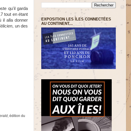
ste qu'il garda
17 tout en étant
EXPOSITION LES ÎLES CONNECTÉES
 il alla donner
AU CONTINENT...
élicien
, un des
erald
, édition du