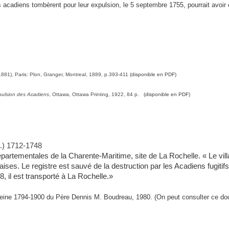
s acadiens tombèrent pour leur expulsion, le 5 septembre 1755, pourrait avoir 
1), Paris: Plon, Granger, Montreal, 1889, p.393-411
(disponible en PDF)
pulsion des Acadiens
, Ottawa, Ottawa Printing, 1922, 84 p.
(disponible en PDF)
:
É.) 1712-1748
épartementales de la Charente-Maritime, site de La Rochelle. « Le vil
ses. Le registre est sauvé de la destruction par les Acadiens fugitifs
, il est transporté à La Rochelle.»
eleine 1794-1900 du Père Dennis M. Boudreau, 1980. (On peut consulter ce d