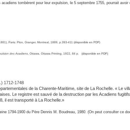
s acadiens tombèrent pour leur expulsion, le 5 septembre 1755, pourrait avoir 
1), Paris: Plon, Granger, Montreal, 1889, p.393-411
(disponible en PDF)
pulsion des Acadiens
, Ottawa, Ottawa Printing, 1922, 84 p.
(disponible en PDF)
:
É.) 1712-1748
épartementales de la Charente-Maritime, site de La Rochelle. « Le vil
ses. Le registre est sauvé de la destruction par les Acadiens fugitifs
, il est transporté à La Rochelle.»
eleine 1794-1900 du Père Dennis M. Boudreau, 1980. (On peut consulter ce d