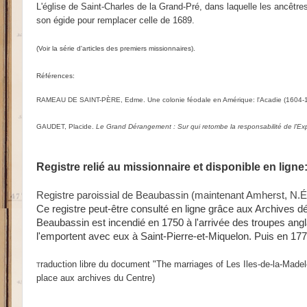
L'église de
Saint-Charles de la Grand-Pré, dans laquelle les ancêtre
son égide pour remplacer celle de 1689.
(Voir la série d'articles des premiers missionnaires).
Références:
RAMEAU DE SAINT-PÈRE, Edme. Une colonie féodale en Amérique: l'Acadie (1604-188
GAUDET, Placide.
Le Grand Dérangement : Sur qui retombe la responsabilité de l'Ex
Registre relié au missionnaire et disponible en ligne
Registre paroissial de Beaubassin (maintenant Amherst, N.
Ce registre peut-être consulté en ligne grâce aux Archives d
Beaubassin est incendié en 1750 à l'arrivée des troupes anglai
l'emportent avec eux à Saint-Pierre-et-Miquelon. Puis en 1778
raduction libre du document "The marriages of Les Iles-de-la-Mad
T
place aux archives du Centre)