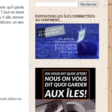
ste qu'il garda
17 tout en étant
EXPOSITION LES ÎLES CONNECTÉES
 il alla donner
AU CONTINENT...
élicien
, un des
erald
, édition du