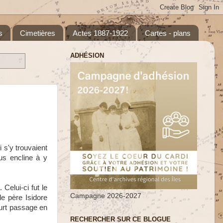
s
Cimetières
Actes 1887-1922
Cartes - plans
ADHÉSION
 s'y trouvaient
us encline à y
elui-ci fut le
Campagne 2026-2027
e père Isidore
urt passage en
RECHERCHER SUR CE BLOGUE