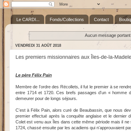
Le CARDI...
Fonds/Collections
Contact
Bouti
Aucun message portant l
VENDREDI 31 AOÛT 2018
Les premiers missionnaires aux Îles-de-la-Madel
Le père Félix Pain
Membre de l'ordre des Récollets, il fut le premier à se rendre
entre 1714 et 1720. Ces brefs passages d'un « homme de 
demeurer pour de longs séjours.
C'est à Félix Pain, alors curé de Beaubassin, que nous dev
premier effectué après la conquête anglaise et le dernie
Colet est venu aux Îles dans cette même période mais il ne
1724, chassé ensuite par les acadiens qui n'approuvaient pas