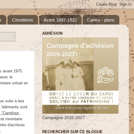
s
Cimetières
Actes 1887-1922
Cartes - plans
ADHÉSION
is avant 1975.
 avec le
ntaire virtuel en
us suite à leur
s bâtiments sont
 "Carrefour-
Campagne 2026-2027
cet inventaire.
ntre d'archives
s.
RECHERCHER SUR CE BLOGUE