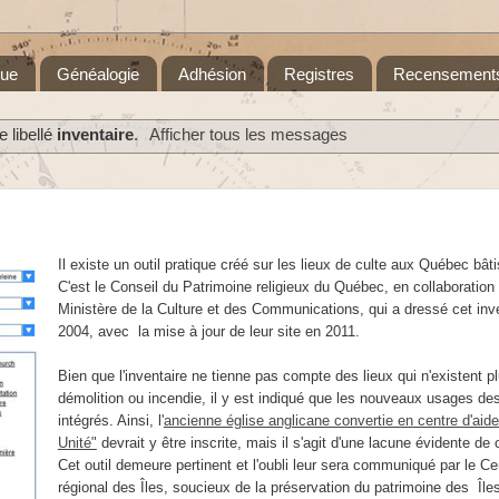
que
Généalogie
Adhésion
Registres
Recensement
 libellé
inventaire
.
Afficher tous les messages
Il existe un outil pratique créé sur les lieux de culte aux Québec bât
C'est le Conseil du Patrimoine religieux du Québec, en collaboration
Ministère de la Culture et des Communications, qui a dressé cet inve
2004, avec la mise à jour de leur site en 2011.
Bien que l'inventaire ne tienne pas compte des lieux qui n'existent pl
démolition ou incendie, il y est indiqué que les nouveaux usages de
intégrés. Ainsi, l'
ancienne église anglicane convertie en centre d'aide
Unité"
devrait y être inscrite, mais il s'agit d'une lacune évidente de 
Cet outil demeure pertinent et l'oubli leur sera communiqué par le Ce
régional des Îles, soucieux de la préservation du patrimoine des Île