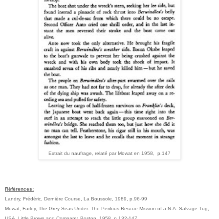
Extrait du naufrage, relaté par Mowat en 1958, p.147
Références:
Landry, Frédéric, Dernière Course, La Boussole, 1989, p.96-99
Mowat, Farley, The Grey Seas Under: The Perilous Rescue Mission of a N.A. Salvage Tug,
USA, Little Brown and Company, Boston, 1958, p.132-147