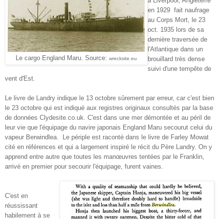
à Liverpool, Angleterre
en 1929 fait naufrage
au Corps Mort, le 23
oct. 1935 lors de sa
dernière traversée de
l'Atlantique dans un
Le cargo England Maru. Source:
brouillard très dense
wrecksite.eu
suivi d'une tempête de
vent d'Est.
Le livre de Landry indique le 13 octobre sûrement par erreur, car c'est bien
le 23 octobre qui est indiqué aux registres originaux consultés par la base
de données Clydesite.co.uk.
C'est dans une mer démontée et au péril de
leur vie que l'équipage du navire japonais England Maru secourut celui du
vapeur Berwindlea. Le périple est raconté dans le livre de Farley Mowat
cité en références et qui a largement inspiré le récit du Père Landry. On y
apprend entre autre que toutes les manœuvres tentées par le Franklin,
arrivé en premier pour secourir l'équipage, furent vaines.
C'est en
réussissant
habilement à se