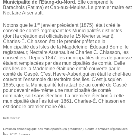
Municipalité de l’Étang-du-Nord.
Elle comprend le
Barachois (Fatima) et Cap-aux-Meules. Le premier maire est
Nectaire Arsenault.
er
Notons que le 1
janvier précédent (1875), était créé le
conseil de comté regroupant les Municipalités distinctes
(dont la création est officialisée le 15 février suivant).
Charles-É. Chiasson était le premier préfet de la
Municipalité des Isles de la Magdeleine,
Édouard Borne, le
registrateur; Nectaire Arsenault et Charles C. Chiasson, les
conseillers. Depuis 1847,
les municipalités dites de paroisse
étaient remplacées par des municipalités de comté. Celle
des
Îles de la Madeleine était une entité couverte par le
comté de Gaspé.
C
’est Havre-Aubert qui en était le chef-lieu
couvrant l’ensemble du territoire des Îles. C'est jusqu'en
1855, que la Municipalité fut rattachée au comté de Gasp
é
pour devenir
elle-m
ême
une
municipalité de comté
nominale, soit sans élection.
La première élection à cette
municipalité des Îles fut en 1861. Charles-É. Chiasson en
est donc le premier maire élu.
Références:
É
volution
chronologique des municipalités
(en production). Centre d'archives régional des
Îles. 2012. 3 p
ages.