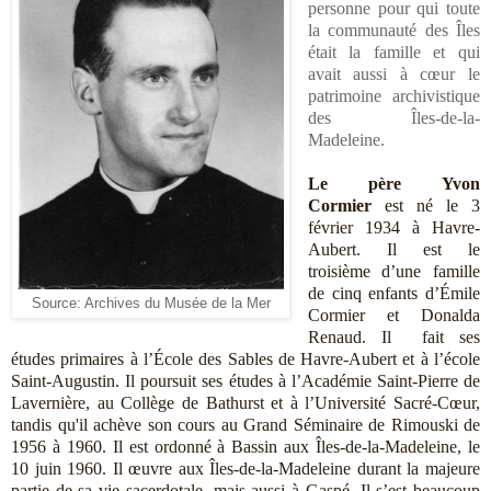
personne pour qui toute
la communauté des Îles
était la famille et qui
avait aussi à cœur le
patrimoine archivistique
des Îles-de-la-
Madeleine.
Le père Yvon
Cormier
est né le 3
février 1934 à Havre-
Aubert. Il est le
troisième d’une famille
de cinq enfants d’Émile
Source: Archives du Musée de la Mer
Cormier et Donalda
Renaud. Il fait ses
études primaires à l’École des Sables de Havre-Aubert et à l’école
Saint-Augustin. Il poursuit ses études à l’Académie Saint-Pierre de
Lavernière, au Collège de Bathurst et à l’Université Sacré-Cœur,
tandis qu'il achève son cours au Grand Séminaire de Rimouski de
1956 à 1960. Il est ordonné à Bassin aux Îles-de-la-Madeleine, le
10 juin 1960. Il œuvre aux Îles-de-la-Madeleine durant la majeure
partie de sa vie sacerdotale, mais aussi à Gaspé. Il s’est beaucoup