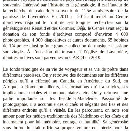
souvenirs. Intéressé par l’histoire et la généalogie, il est l’auteur de
la recherche du calendrier souvenir du 125e anniversaire de la
paroisse de Lavernière. En 2011 et 2012, il remet au Centre
d’archives régional le fruit de ses longues recherches sur la
généalogie des Renaud et des Cormier. Déjà, le Centre avait reçu la
donation de son fonds d’archives composé d’environ 4 000
photographies, 4 000 diapositives et autres documents, 65 bobines
de 1/4 pouce ainsi qu’une grande collection de musique classique
sur vinyle. À l’occasion de travaux à l’église de Lavernière,
d’autres archives sont parvenues au CARDI en 2019.
Le fonds témoigne de sa vie de voyageur et sa vie de prêtre dans
différentes paroisses. On y retrouve des documents sur les différents
périples qu’il a effectué au Canada, en Amérique du Sud, en
Afrique, à Rome ou ailleurs, les formations qu’il a suivies, ses
implications sociales et communautaires, etc. On y retrouve une
partie importante sur les Îles-de-la-Madeleine. Passionné de
photographie, il a accumulé des clichés et négatifs des Îles et des
différents endroits qu’il a visités. En les parcourant, on note son
amour pour les métiers traditionnels des Madelinots et les aînés qui
incarnaient pour lui, mémoire, courage et humilité. Sa générosité
sans borne lui fait offrir sa propre voiture en loterie pour la