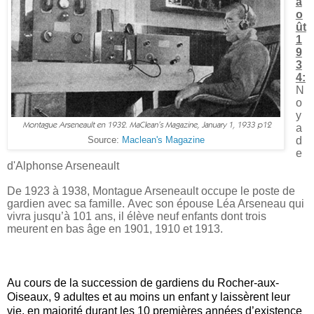
a
o
ût
1
9
3
4:
N
o
y
a
d
Source:
Maclean's Magazine
e
d'Alphonse Arseneault
De 1923 à 1938, Montague Arseneault occupe le poste de
gardien avec sa famille.
Avec son épouse Léa Arseneau qui
vivra jusqu’à 101 ans, il élève
neuf enfants dont trois
meurent en bas âge en 1901, 1910 et 1913.
Au cours de la succession de gardiens du Rocher-aux-
Oiseaux, 9 adultes et au moins un enfant y laissèrent leur
vie, en majorité durant les 10 premières années d’existence