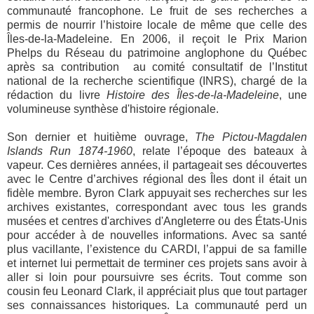
communauté francophone. Le fruit de ses recherches a
permis de nourrir l’histoire locale de même que celle des
Îles-de-la-Madeleine. En 2006, il reçoit le Prix Marion
Phelps du Réseau du patrimoine anglophone du Québec
après sa contribution au comité consultatif de l’I
nstitut
national de la recherche scientifique (INRS), chargé de la
rédaction du livre
Histoire des Îles-de-la-Madeleine
, une
volumineuse synthèse d'histoire régionale.
Son dernier et huitième ouvrage,
The Pictou-Magdalen
Islands Run 1874-1960
, relate l’époque des bateaux à
vapeur. Ces dernières années, il partageait ses découvertes
avec le Centre d’archives régional des Îles dont il était un
fidèle membre. Byron Clark appuyait ses recherches sur les
archives existantes, correspondant avec tous les grands
musées et centres d'archives d'Angleterre ou des États-Unis
pour accéder à de nouvelles informations. Avec sa santé
plus vacillante, l’existence du CARDI, l’appui de sa famille
et internet lui permettait de terminer ces projets sans avoir à
aller si loin pour poursuivre ses écrits. Tout comme son
cousin feu Leonard Clark, il appréciait plus que tout partager
ses connaissances historiques. La communauté perd un