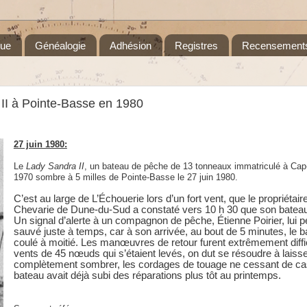
que
Généalogie
Adhésion
Registres
Recensement
 II à Pointe-Basse en 1980
27 juin 1980:
Le
Lady Sandra II
, un bateau de pêche de 13 tonneaux immatriculé à Ca
1970 sombre à 5 milles de Pointe-Basse le 27 juin 1980.
C’est au large de L’Échouerie lors d’un fort vent, que le propriétai
Chevarie de Dune-du-Sud a constaté vers 10 h 30 que son bateau 
Un signal d’alerte à un compagnon de pêche, Étienne Poirier, lui pe
sauvé juste à temps, car à son arrivée, au bout de 5 minutes, le ba
coulé à moitié. Les manœuvres de retour furent extrêmement diffi
vents de 45 nœuds qui s’étaient levés, on dut se résoudre à laisse
complètement sombrer, les cordages de touage ne cessant de ca
bateau avait déjà subi des réparations plus tôt au printemps.