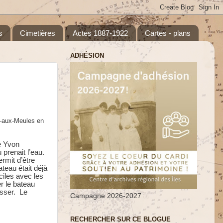
s
Cimetières
Actes 1887-1922
Cartes - plans
ADHÉSION
p-aux-Meules en
re Yvon
prenait l’eau.
rmit d’être
teau était déjà
ciles avec les
r le bateau
sser. Le
Campagne 2026-2027
RECHERCHER SUR CE BLOGUE