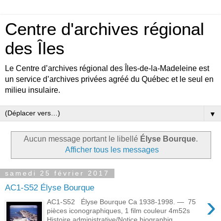
Centre d'archives régional
des Îles
Le Centre d’archives régional des Îles-de-la-Madeleine est
un service d’archives privées agréé du Québec et le seul en
milieu insulaire.
▼
Aucun message portant le libellé
Élyse Bourque
.
Afficher tous les messages
samedi 25 février 2017
AC1-S52 Élyse Bourque
›
AC1-S52 Élyse Bourque Ca 1938-1998. — 75
pièces iconographiques, 1 film couleur 4m52s
Histoire administrative/Notice biographiq...