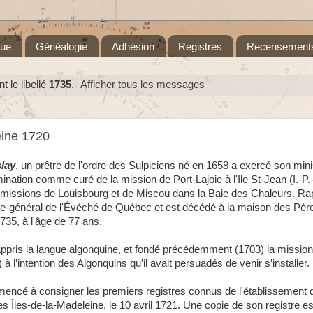
que
Généalogie
Adhésion
Registres
Recensement
 le libellé
1735
.
Afficher tous les messages
eine 1720
slay
, un prêtre de l'ordre des Sulpiciens né en 1658 a exercé son mini
ination comme curé de la mission de Port-Lajoie à l'Ile St-Jean (I.-P.-
 missions de Louisbourg et de Miscou dans la Baie des Chaleurs. Rap
ire-général de l'Évéché de Québec et est décédé à la maison des Pèr
735, à l'âge de 77 ans.
ppris la langue algonquine, et fondé précédemment (1703) la mission 
) à l’intention des Algonquins qu’il avait persuadés de venir s’installer.
ncé à consigner les premiers registres connus de l'établissement de
s Îles-de-la-Madeleine, le 10 avril 1721. Une copie de son registre es