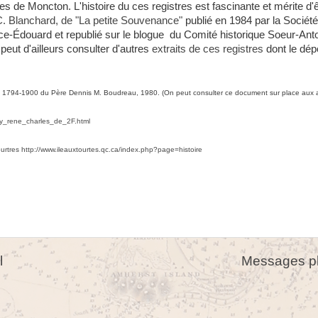
s de Moncton. L'histoire du ces registres est fascinante et mérite d'ê
 C. Blanchard, de "La petite Souvenance"
publié en 1984 par la Société
nce-Édouard et republié sur le blogue
du Comité historique Soeur-Anto
ut d'ailleurs consulter d'autres
extraits de ces registres
dont le dép
ne 1794-1900 du Père Dennis M. Boudreau, 1980. (On peut consulter ce document sur place aux a
lay_rene_charles_de_2F.html
ourtres
http://www.ileauxtourtes.qc.ca/index.php?page=histoire
l
Messages pl