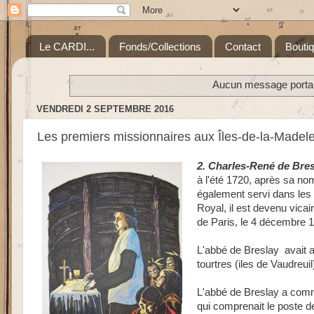
Le CARDI...
Fonds/Collections
Contact
Bouti
Aucun message portant
VENDREDI 2 SEPTEMBRE 2016
Les premiers missionnaires aux Îles-de-la-Madel
2. Charles-René de Bre
à l'été 1720, après sa nom
également servi dans les
Royal, il est devenu vica
de Paris, le 4 décembre 1
L'abbé de Breslay avait a
tourtres (iles de Vaudreuil
L'abbé de Breslay a comme
qui comprenait le poste de