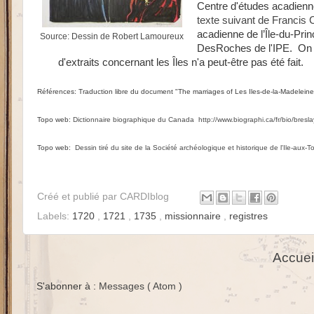
Centre d'études acadienne
texte suivant de Francis
acadienne de l’Île-du-Pri
Source: Dessin de Robert Lamoureux
DesRoches de l'IPE. On pe
d'extraits concernant les Îles
n'
a peut-être pas été fait
.
Références: Traduction libre du document "The marriages of Les Iles-de-la-Madelei
Topo web:
Dictionnaire biographique du Canada http://www.biographi.ca/fr/bio/bres
Topo web:
Dessin tiré du site de la Société archéologique et historique de l'Ile-aux-T
Créé et publié par
CARDIblog
Labels:
1720
,
1721
,
1735
,
missionnaire
,
registres
Accuei
S'abonner à :
Messages ( Atom )