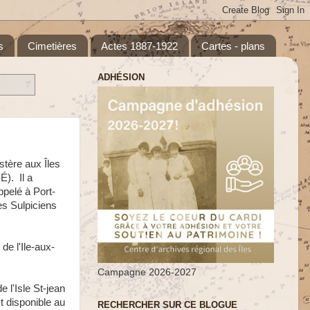
s
Cimetières
Actes 1887-1922
Cartes - plans
ADHÉSION
stère aux Îles
É). Il a
pelé à Port-
es Sulpiciens
de l'Ile-aux-
Campagne 2026-2027
 l'Isle St-jean
t disponible au
RECHERCHER SUR CE BLOGUE