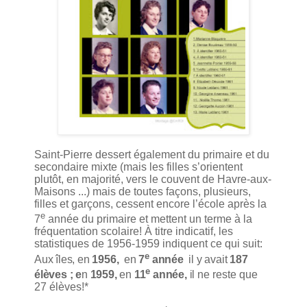
Saint-Pierre dessert également du primaire et du
secondaire mixte (mais les filles s’orientent
plutôt, en majorité, vers le couvent de Havre-aux-
Maisons ...) mais de toutes façons, plusieurs,
filles et garçons, cessent encore l’école après la
e
7
année du primaire et mettent un terme à la
fréquentation scolaire! À titre indicatif, les
statistiques de 1956-1959 indiquent ce qui suit:
e
Aux îles, en
1956,
en
7
année
il y avait
187
e
élèves ; e
n
1959,
en
11
année,
il
ne reste que
27 élèves
!*