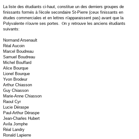
La liste des étudiants ci-haut, constitue un des
derniers groupes de
finissants fo
rmés à l'école secondaire St-Pierre
(ceux
finissants en
études commerciales et en lettres n'apparaissent pas) avant que la
Polyvale
nte n'ouvre ses portes
.
O
n y retrouve les
anciens étudiants
suivants:
Normand Arsen
ault
Réal Aucoin
Marcel Boudreau
Samuel Boudreau
Michel Bouffard
Alice Bourque
Lionel Bourque
Yvon Brodeur
Arthur Chiasson
Guy Chiasson
Marie-Anne Chiasson
Raoul Cyr
Lucie Déraspe
Paul-Arthur Déraspe
Jean-Charles Hubert
Avila Jomphe
Réal Landry
Ronald Lapierre