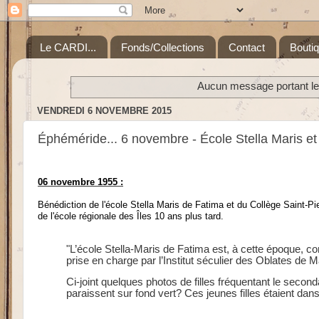
Le CARDI...
Fonds/Collections
Contact
Bouti
Aucun message portant le 
VENDREDI 6 NOVEMBRE 2015
Éphéméride... 6 novembre - École Stella Maris et
06 novembre 1955 :
Bénédiction de l'école Stella Maris de Fatima et du Collège Saint-Pi
de l
'école régionale des
Îles
10 ans plus t
ard.
"L’école Stella-Maris de Fatima est, à cette époque, co
prise en charge par l’Institut séculier des Oblates de
Ci-joint quelques photos de filles fréquentant le second
paraissent sur fond vert? Ces jeunes filles étaient da