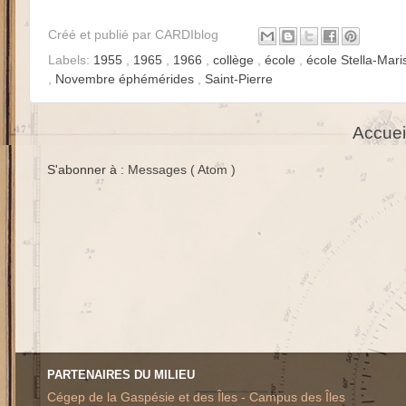
Créé et publié par
CARDIblog
Labels:
1955
,
1965
,
1966
,
collège
,
école
,
école Stella-Mar
,
Novembre éphémérides
,
Saint-Pierre
Accuei
S'abonner à :
Messages ( Atom )
PARTENAIRES DU MILIEU
Cégep de la Gaspésie et des Îles - Campus des Îles