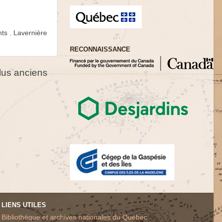
ants
,
Lavernière
RECONNAISSANCE
us anciens
LIENS UTILES
Bibliothèque et archives nationales du Québec