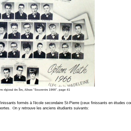
ves régional des Îles, Album
"Souvenirs 1966", page 41
inissants fo
rmés à l'école secondaire St-Pierre
(ceux
finissants en études c
portes
.
O
n y retrouve les
anciens étudiants suivants: