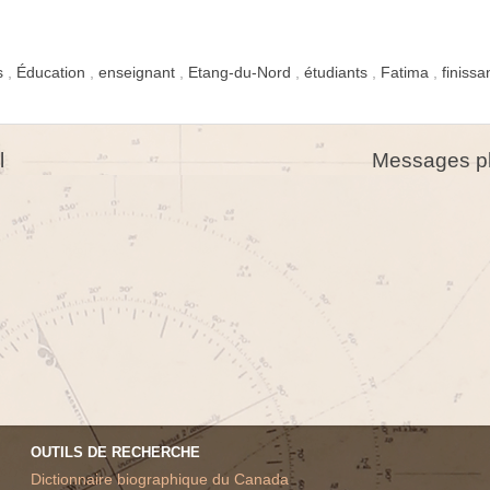
is
,
Éducation
,
enseignant
,
Etang-du-Nord
,
étudiants
,
Fatima
,
finiss
l
Messages pl
OUTILS DE RECHERCHE
Dictionnaire biographique du Canada