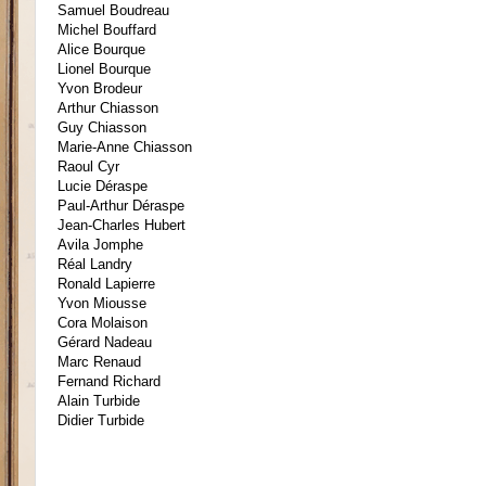
Samuel Boudreau
Michel Bouffard
Alice Bourque
Lionel Bourque
Yvon Brodeur
Arthur Chiasson
Guy Chiasson
Marie-Anne Chiasson
Raoul Cyr
Lucie Déraspe
Paul-Arthur Déraspe
Jean-Charles Hubert
Avila Jomphe
Réal Landry
Ronald Lapierre
Yvon Miousse
Cora Molaison
Gérard Nadeau
Marc
R
enaud
Fernan
d Richard
Alain
T
urbide
Didier Turbide