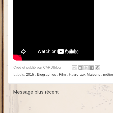
Créé et publié par
CARDIblog
Labels:
2015
,
Biographies
,
Film
,
Havre-aux-Maisons
,
métier
Message plus récent