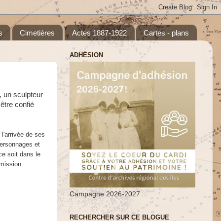
s
Cimetières
Actes 1887-1922
Cartes - plans
ADHÉSION
, un sculpteur
être confié
l'arrivée de ses
 personnages et
ce soit dans le
 mission.
Campagne 2026-2027
RECHERCHER SUR CE BLOGUE