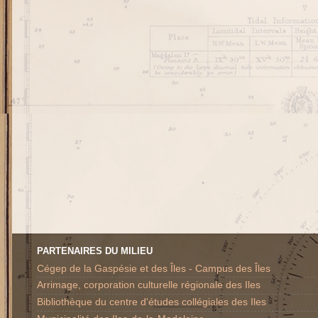
PARTENAIRES DU MILIEU
Cégep de la Gaspésie et des Îles - Campus des Îles
Arrimage, corporation culturelle régionale des Iles
Bibliothèque du centre d'études collégiales des Iles