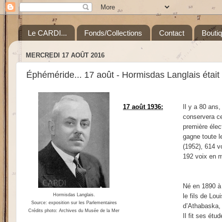
Le CARDI...
Fonds/Collections
Contact
Bouti
MERCREDI 17 AOÛT 2016
Éphéméride... 17 août - Hormisdas Langlais était é
17 août 1936:
Il y a 80 ans
conservera ce
première élec
gagne toute l
(1952), 614 v
192 voix en 
Né en 1890 à
Hormisdas Langlais.
le fils de Lo
Source: exposition sur les Parlementaires
d’Athabaska, 
Crédits photo: Archives du Musée de la Mer
Il fit ses ét