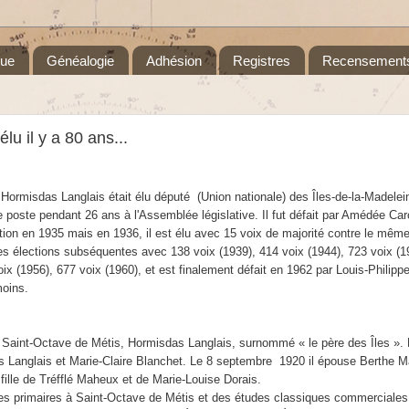
que
Généalogie
Adhésion
Registres
Recensement
lu il y a 80 ans...
, Hormisdas Langlais était élu député (Union nationale) des Îles-de-la-Madelein
 poste pendant 26 ans à l'Assemblée législative. Il fut défait par Amédée Ca
tion en 1935 mais en 1936, i
l est élu avec 15 voix de majorité contre le même
es élections subséquentes avec 138 voix (1939), 414 voix (1944), 723 voix (1
oix (1956), 677 voix (1960), et est finalement défait en 1962 par Louis-Philipp
moins.
 Saint-Octave de Métis, Hormisdas Langlais, surnommé « le père des Îles ».
uis Langlais et Marie-Claire Blanchet. Le 8 septembre
1920 il épouse Berthe M
fille de Tréfflé Maheux et de Marie-Louise Dorais.
udes primaires à Saint-Octave de Métis et des études classiques commerciales