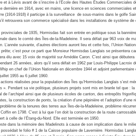
re et à Lévis avant de s’inscrire à l’École des Hautes Études Commerciales de
tte dernière en 1914, avec en mains, une licence en sciences commerciales et
re (1914-1918) il participe à la surveillance
de sous-marins dans le golfe Sain
qu’il retrouvera son commerce spécialisé dans les installations de système de
 provinciales de 1935, Hormisdas fait son entrée en politique sous la bannière
onale dans le comté des Îles-de-la-Madeleine. Il sera défait par 963 voix de ma
 L’année suivante, d’autres élections auront lieu et cette fois, l’Union Natio
 prête; c’est pour ce parti que Monsieur Hormisdas Langlais se présentera ca
 sera élu avec 15 voix de majorité sur Amédée Caron. C’est ainsi que débutera
ndant 26 années, alors qu’il sera défait en 1962 par Louis-Philippe Lacroix du p
ip en chef de l’Union Nationale en décembre 1944 et adjoint parlementaire 
juillet 1955 au 6 juillet 1960.
 actions réalisées pour la population des Îles qu’Hormisdas Langlais s’est méri
es ». Pendant sa vie politique,
plusieurs projets sont mis en branle tel que : la
l de l’archipel ainsi que de plusieurs écoles de canton, des entrepôts frigorifi
tes, la construction de ponts, la création d’une pépinière et l’adoption d’une 
e problème de la tenures des terres aux Îles-de-la-Madeleine, problème récurren
offin en 1798. C’est à lui que l’on doit la construction de la route carrossable q
rt à celle de l’Étang-du-Nord. Elle est
terminée en 1950.
te dans la mémoire des Madelinots à cause de son implication dans le milie
l
possédait le folio # 1 de la Caisse populaire de Lavernière. Hormisdas Langl