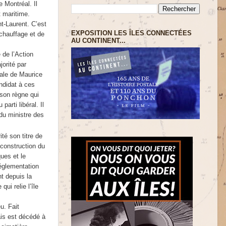
 Montréal. Il
 maritime.
t-Laurent. C’est
EXPOSITION LES ÎLES CONNECTÉES
 chauffage et de
AU CONTINENT...
 de l’Action
jorité par
nale de Maurice
ndidat à ces
 son règne qui
arti libéral. Il
du ministre des
té son titre de
 construction du
ques et le
réglementation
t depuis la
ui relie l’île
u. Fait
ais est décédé à