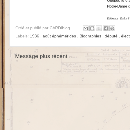
Québec le 6 a
Notre-Dame d
Référence : Radar 8
Créé et publié par
CARDIblog
Labels:
1936
,
août éphémérides
,
Biographies
,
député
,
élec
Message plus récent