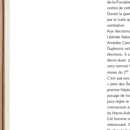
de-la-Pocatiè
sortira de ce
Durant la guer
par la suite 
ventilation.
Aux élections
Libérale Nati
Amédée Caron.
Duplessis est
élections. Il
devra durer pe
sera nommé Wh
er
mines du 1
C’est par ses
« père des Îl
premier hôpita
pavage de rou
pour régler l
concession à C
du Havre-Aube
Cet homme res
intéressant, i