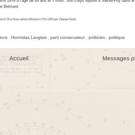
vril 1976 à l’âge de 85 ans et 7 mois. Son corps repose à Sainte-Foy dans le
e Belmont.
 avril 76 et Deux siècles d’histoire 1793-1993 par Chantal Naud.
tions
,
Hormidas Langlais
,
parti conservateur
,
politicien
,
politique
Accueil
Messages pl