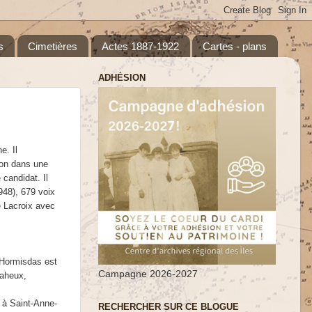
s
Cimetières
Actes 1887-1922
Cartes - plans
ADHÉSION
e. Il
ron dans une
 candidat. Il
948), 679 voix
e Lacroix avec
 Hormisdas est
Campagne 2026-2027
aheux,
 à Saint-Anne-
RECHERCHER SUR CE BLOGUE