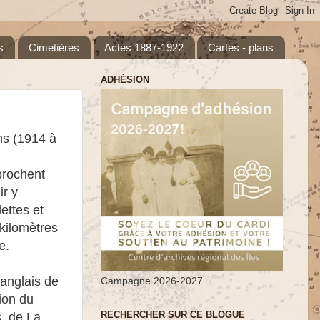
s
Cimetières
Actes 1887-1922
Cartes - plans
ADHÉSION
ns (1914 à
prochent
ir y
ettes et
 kilomètres
e.
 anglais de
Campagne 2026-2027
ion du
RECHERCHER SUR CE BLOGUE
s, de La