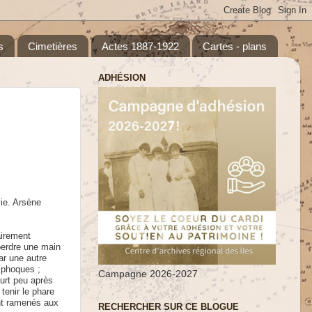
s
Cimetières
Actes 1887-1922
Cartes - plans
ADHÉSION
ie. Arsène
irement
perdre une main
r une autre
 phoques ;
Campagne 2026-2027
urt peu après
tenir le phare
ent ramenés aux
RECHERCHER SUR CE BLOGUE