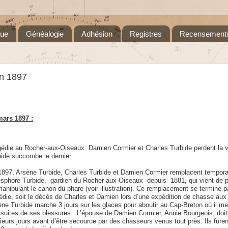
que
Généalogie
Adhésion
Registres
Recensement
en 1897
mars 1897 :
édie au Rocher-aux-Oiseaux. Damien Cormier et Charles Turbide perdent la v
bide succombe
le dernier.
1897,
Arsène Turbide, Charles Turbide et Damien Cormier remplacent
tempora
ésphore Turbide,
gardien du Rocher-aux-Oiseaux
depuis
1881, qui vient de 
anipulant le canon du phare (voir
illustration).
Ce remplacement se termine pa
édie, soit le décès de Charles et Damien lors d’une expédition de chasse aux
ne Turbide marche 3 jours sur les glaces pour aboutir au Cap-Breton où il me
suites de ses blessures.
L’épouse de Damien Cormier, Annie Bourgeois, doit 
ieurs jours avant d’être secourue par des chasseurs venus tout près. Ils fur