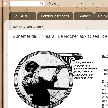
Le CARDI...
Fonds/Collections
Contact
Bouti
MARDI 7 MARS 2017
Éphéméride... 7 mars - Le Rocher-aux-Oiseaux 
07 
Trag
Tur
En 
Tél
en m
trag
Arsè
des 
plus