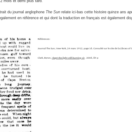
 2 mois et demi plus tard.
trait du journal anglophone
The Sun
relate ici-bas cette histoire quinze ans apr
 également en référence et qui dont la traduction en français est également dis
Références:
Journal The Sun, New-York, 24 mars 1912, page 16. Consulté sur le site de la Library of
Clark, Byron,
I kept the light still burning sir
, 2006, 85 p