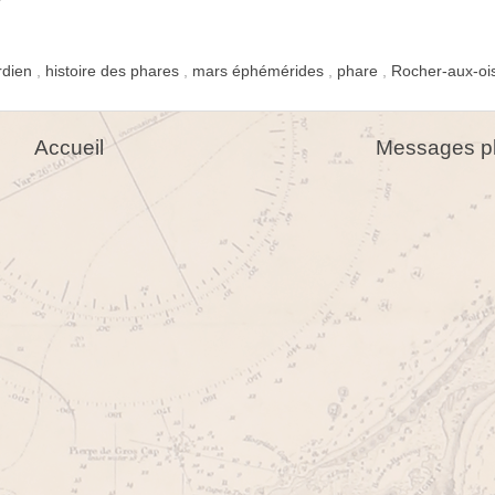
rdien
,
histoire des phares
,
mars éphémérides
,
phare
,
Rocher-aux-o
Accueil
Messages pl