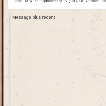
Labels:
1873
,
août éphémérides
,
August Gale
,
Goélette
,
na
Message plus récent