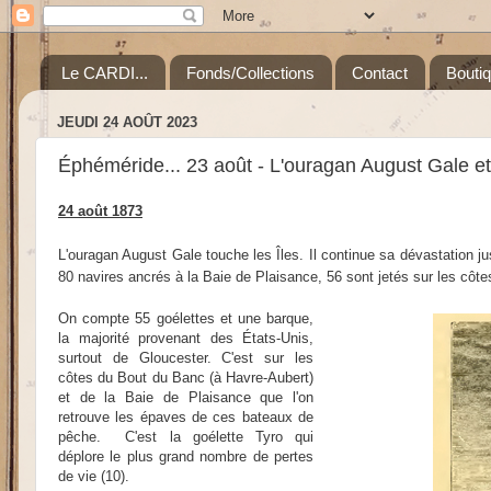
Le CARDI...
Fonds/Collections
Contact
Bouti
JEUDI 24 AOÛT 2023
Éphéméride... 23 août - L'ouragan August Gale e
24 août 1873
L'ouragan August Gale touche les Îles. Il continue sa dévastation 
80 navires ancrés à la Baie de Plaisance, 56 sont jetés sur les côte
On compte 55 goélettes et une barque,
la majorité provenant des États-Unis,
surtout de Gloucester. C'est sur les
côtes du Bout du Banc (à Havre-Aubert)
et de la Baie de Plaisance que l'on
retrouve les épaves de ces bateaux de
pêche. C'est la goélette Tyro qui
déplore le plus grand nombre de pertes
de vie (10).