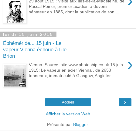
›
29 août 1915 : Visite aux Îles-de-la-Madeleine, de
Pascal Poirier, premier acadien à devenir
sénateur en 1885, dont la publication de son ...
lundi 15 juin 2015
Éphéméride... 15 juin - Le
vapeur Vienna échoue à l'ile
Brion
›
Vienna. Source: site www.photoship.co.uk 15 juin
1915: Le vapeur en acier Vienna , de 2653
tonneaux, immatriculé à Glasgow, Angleter...
›
Accueil
Afficher la version Web
Présenté par
Blogger
.