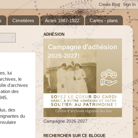
s
Cimetières
Actes 1887-1922
Cartes - plans
ADHÉSION
s, lui
rchives, le
oîte d'archives
cation des
945.
lus, des
seignantes du
Campagne 2026-2027
insulaire
RECHERCHER SUR CE BLOGUE