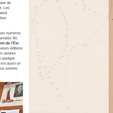
oisir de
e. Les
aient
leur
ieurs numéros
 années 80,
t de l'Est
sieurs éditions
s années
n quelque
 est aussi un
ous serions