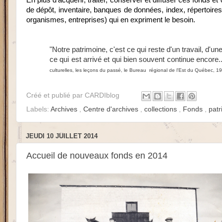
En plus d'acquérir, traiter, conserver et diffuser ces fonds e
de dépôt, inventaire, banques de données, index, répertoires
organismes, entreprises) qui en expriment le besoin.
"Notre patrimoine, c'est ce qui reste d'un travail, d'u
ce qui est arrivé et qui bien souvent continue encore...(
culturelles, les leçons du passé, le Bureau régional de l'Est du Québec, 1
Créé et publié par
CARDIblog
Labels:
Archives
,
Centre d'archives
,
collections
,
Fonds
,
pat
JEUDI 10 JUILLET 2014
Accueil de nouveaux fonds en 2014