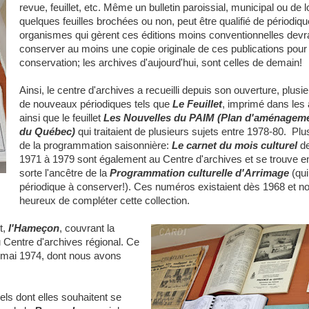
revue, feuillet, etc. Même un bulletin paroissial, municipal ou de l
quelques feuilles brochées ou non, peut être qualifié de périodiqu
organismes qui gèrent ces éditions moins conventionnelles devr
conserver au moins une copie originale de ces publications pour 
conservation; les archives d'aujourd'hui, sont celles de demain!
Ainsi, le centre d'archives a recueilli depuis son ouverture, plus
de nouveaux périodiques tels que
Le Feuillet
, imprimé dans les
ainsi que le feuillet
Les Nouvelles du PAIM (Plan d'aménagemen
du Québec)
qui traitaient de plusieurs sujets entre 1978-80. Plu
de la programmation saisonnière:
Le carnet du mois culturel
de
1971 à 1979 sont également au Centre d'archives et se trouve e
sorte l'ancêtre de la
Programmation culturelle d'Arrimage
(qui
périodique à conserver!). Ces numéros existaient dès 1968 et n
heureux de compléter cette collection.
t,
l'Hameçon
, couvrant la
 Centre d'archives régional. Ce
 mai 1974, dont nous avons
s dont elles souhaitent se