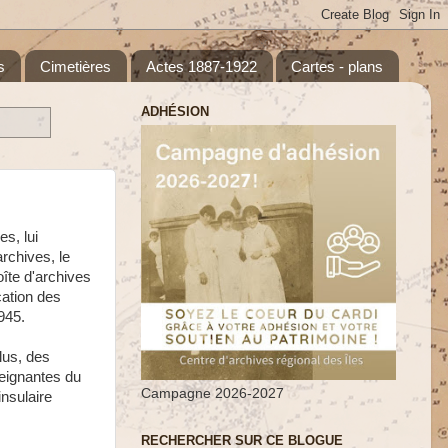
s
Cimetières
Actes 1887-1922
Cartes - plans
ADHÉSION
s, lui
rchives, le
oîte d'archives
cation des
945.
lus, des
seignantes du
Campagne 2026-2027
insulaire
RECHERCHER SUR CE BLOGUE