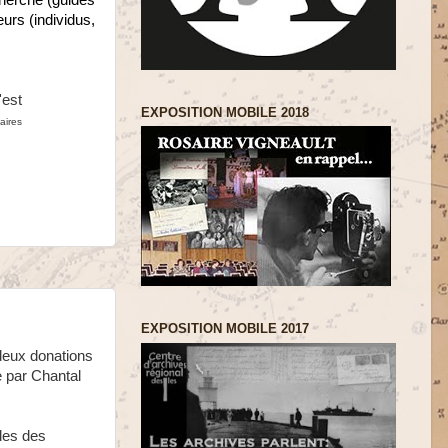
cherche (guides
urs (individus,
'est
EXPOSITION MOBILE 2018
aires
EXPOSITION MOBILE 2017
 deux donations
e par Chantal
les des