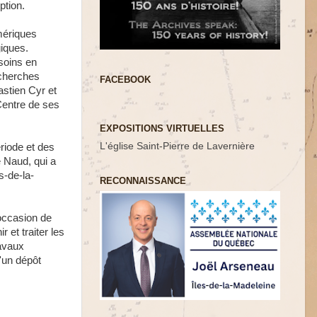
ption.
mériques
giques.
soins en
echerches
FACEBOOK
stien Cyr et
entre de ses
EXPOSITIONS VIRTUELLES
L'église Saint-Pierre de Lavernière
riode et des
 Naud, qui a
s-de-la-
RECONNAISSANCE
occasion de
 et traiter les
ravaux
d'un dépôt