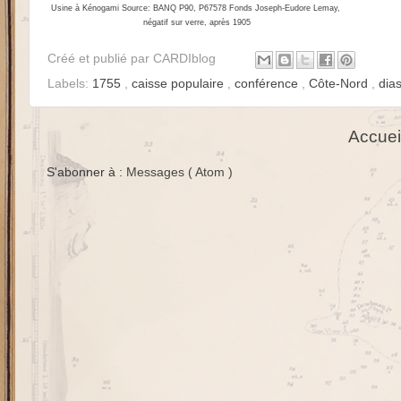
Usine à Kénogami Source: BANQ P90, P67578 Fonds Joseph-Eudore Lemay,
négatif sur verre, après 1905
Créé et publié par
CARDIblog
Labels:
1755
,
caisse populaire
,
conférence
,
Côte-Nord
,
dia
Accuei
S'abonner à :
Messages ( Atom )