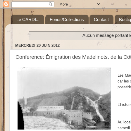
Le CARDI...
Fonds/Collections
Contact
Bouti
Aucun message portant le
MERCREDI 20 JUIN 2012
Conférence: Émigration des Madelinots, de la C
Les Mad
car les 
posséder
L'histo
Au loca
samedi 