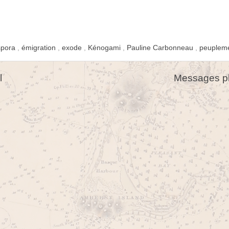
spora
,
émigration
,
exode
,
Kénogami
,
Pauline Carbonneau
,
peuplem
l
Messages pl