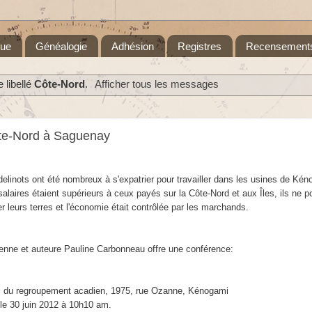
que
Généalogie
Adhésion
Registres
Recensement
 libellé
Côte-Nord
.
Afficher tous les messages
ôte-Nord à Saguenay
elinots ont été nombreux à s'expatrier pour travailler dans les usines de Kén
salaires étaient supérieurs à ceux payés sur la Côte-Nord et aux Îles, ils ne p
 leurs terres et l'économie était contrôlée par les marchands.
rienne et auteure Pauline Carbonneau offre une conférence:
l du regroupeme
nt acadien, 1975, rue Ozanne, Kénogami
le 30 juin 2012 à 10h10 am.