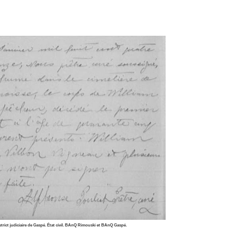
trict judiciaire de Gaspé. État civil. BAnQ Rimouski et BAnQ Gaspé.