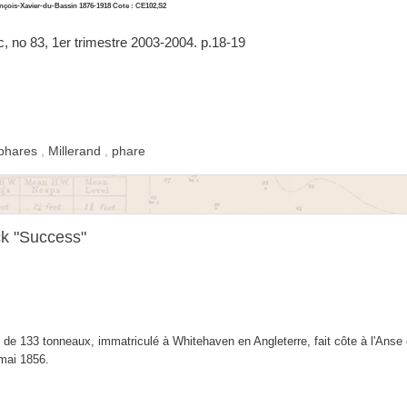
nçois-Xavier-du-Bassin 1876-1918 Cote : CE102,S2
c, no 83, 1er trimestre 2003-2004. p.18-19
 phares
,
Millerand
,
phare
ck "Success"
de 133 tonneaux, immatriculé à Whitehaven en Angleterre, fait côte à l'Anse 
 mai 1856.