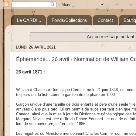
Le CARDI...
Fonds/Collections
Contact
Bouti
Aucun message portant le
LUNDI 26 AVRIL 2021
Éphéméride... 26 avril - Nomination de William Co
26 avril 1871 :
William à Charles à Dominique Cormier, né le 21 juin 1846, est nomm
toujours sur la liste comme gardien de ce phare en 1900.
Garçon unique d’une famille de trois enfants et père d’une seule fill
arrivées 8 ans plus tard, lui ont permis de subsister tant bien que 
Canada, ainsi que la mise à jour du Dictionnaire généalogique des 
Margaret Neville est née à l'Ile-du-Prince-Édouard - et que de ce fa
lors de son ouverture, le 1er juillet 1886.
Les registres du Ministère mentionnent
Charles Cormier comme deuxi