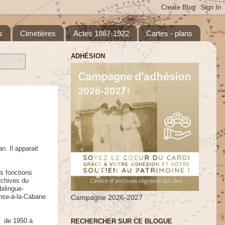
s
Cimetières
Actes 1887-1922
Cartes - plans
ADHÉSION
n. Il apparait
es fonctions
rchives du
ilingue-
Anse-à-la-Cabane
Campagne 2026-2027
u de 1950 à
RECHERCHER SUR CE BLOGUE