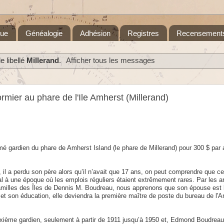
que
Généalogie
Adhésion
Registres
Recensement
 libellé
Millerand
.
Afficher tous les messages
rmier au phare de l'Ile Amherst (Millerand)
é gardien du phare de Amherst Island (le phare de Millerand) pour 300 $ par a
e, il a perdu son père alors qu’il n’avait que 17 ans, on peut comprendre que c
mal à une époque où les emplois réguliers étaient extrêmement rares. Par les a
familles des Îles de Dennis M. Boudreau, nous apprenons que son épouse est b
it et son éducation, elle deviendra la première maître de poste du bureau de l'
ème gardien, seulement à partir de 1911 jusqu’à 1950 et, Edmond Boudrea