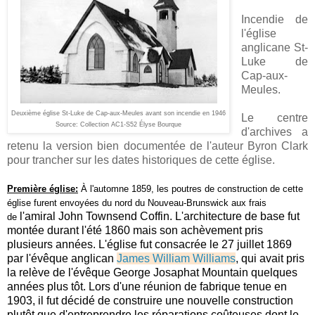
Incendie de
l'église
anglicane St-
Luke de
Cap-aux-
Meules.
Deuxième église St-Luke de Cap-aux-Meules avant
son incendie en 1946
Le centre
Source: Collection AC1-S52 Élyse Bourque
d'archives a
retenu la version bien documentée de l'auteur Byron Clark
pour trancher sur les dates historiques de cette église.
Première église:
À l'automne 1859, les poutres de construction de cette
église furent envoyées du nord du Nouveau-Brunswick aux frais
l'amiral John Townsend Coffin. L'architecture de base fut
de
montée durant l'été 1860 mais son achèvement pris
plusieurs années. L'église fut consacrée le 27 juillet 1869
par l'évêque anglican
James William Williams
, qui avait pris
la relève de l'évêque George Josaphat Mountain quelques
années plus tôt. Lors d'une réunion de fabrique tenue en
1903, il fut décidé de construire une nouvelle construction
plutôt que d'entreprendre les réparations coûteuses dont le