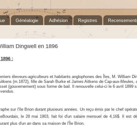
que
Généalogie
Adhésion
Registres
Recensement
 William Dingwell en 1896
t 1896 :
miers éleveurs-agriculteurs et habitants anglophones des Îles, M. William Di
Aitkens (m.1872), fille de Sarah Burke et James Aitkens de Cap-aux-Meules,
a
set (gouvernement) sous forme de bail. Il renouvelle celui-ci le 6 avril 1899
s
 vendus.
égraphe sur l'île Brion durant plusieurs années. Un reçu émis par le chef opérat
eBourdais, le 28 mai 1903, fait foi d'un salaire mensuel de 4,16$. Il est d
urant plus d'un an dans sa maison de l'Île Brion.