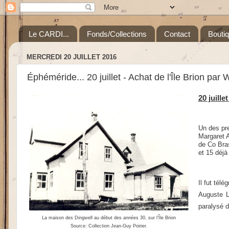
Le CARDI...
Fonds/Collections
Contact
Bouti
MERCREDI 20 JUILLET 2016
Éphéméride... 20 juillet - Achat de l'Île Brion par
20 juille
Un des pre
Margaret 
de Co Bras
et 15 déjà
Il fut tél
Auguste L
paralysé d
La maison des Dingwell au début des années 30, sur l'Île Brion
Source: Collection Jean-Guy Poirier.