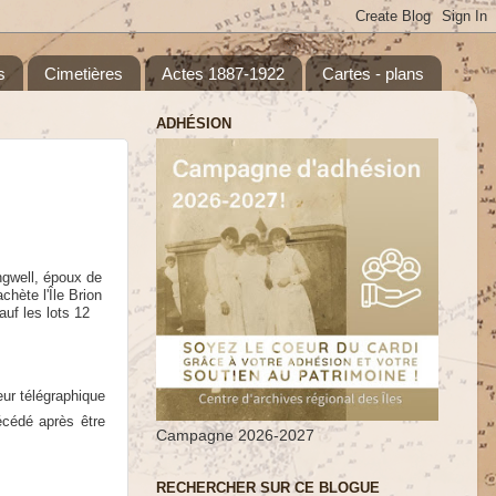
s
Cimetières
Actes 1887-1922
Cartes - plans
ADHÉSION
ngwell,
époux de
chète l'Île Brion
auf les lots 12
eur télégraphique
écédé après être
Campagne 2026-2027
RECHERCHER SUR CE BLOGUE