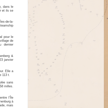
y, dans le
 et ils se
es-de-la-
 Steamship
al pour le
village de
du dernier
nenberg &
3 janvier
ur. Elle a
e 113 t.
ulée sans
58 milles.
ntre l’Île
unenburg à
aide, mais