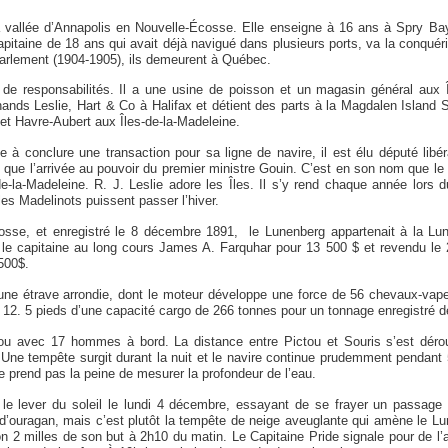
a vallée d’Annapolis en Nouvelle-Écosse. Elle enseigne à 16 ans à Spry Ba
pitaine de 18 ans qui avait déjà navigué dans plusieurs ports, va la conquérir
parlement (1904-1905), ils demeurent à Québec.
de responsabilités. Il a une usine de poisson et un magasin général aux Îl
hands Leslie, Hart & Co à Halifax et détient des parts à la Magdalen Island
. et Havre-Aubert aux Îles-de-la-Madeleine.
 à conclure une transaction pour sa ligne de navire, il est élu député libér
ue l’arrivée au pouvoir du premier ministre Gouin. C’est en son nom que le 
de-la-Madeleine. R. J. Leslie adore les Îles. Il s’y rend chaque année lors 
es Madelinots puissent passer l’hiver.
osse, et enregistré le 8 décembre 1891, le Lunenberg appartenait à la Lu
le capitaine au long cours James A. Farquhar pour 13 500 $ et revendu le 2
500$.
ne étrave arrondie, dont le moteur développe une force de 56 chevaux-vape
e 12. 5 pieds d’une capacité cargo de 266 tonnes pour un tonnage enregistré d
tou avec 17 hommes à bord. La distance entre Pictou et Souris s’est déro
 Une tempête surgit durant la nuit et le navire continue prudemment pendant 
e prend pas la peine de mesurer la profondeur de l’eau.
e lever du soleil le lundi 4 décembre, essayant de se frayer un passage e
e d’ouragan, mais c’est plutôt la tempête de neige aveuglante qui amène le L
n 2 milles de son but à 2h10 du matin. Le Capitaine Pride signale pour de l’