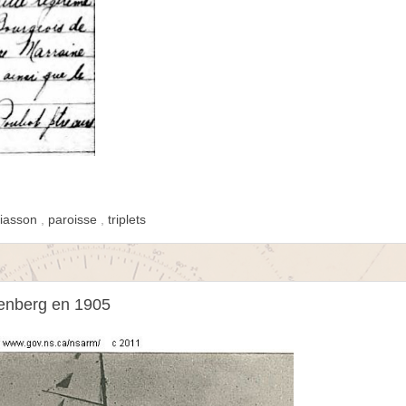
iasson
,
paroisse
,
triplets
enberg en 1905