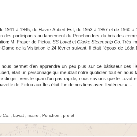
de 1941 à 1945, de Havre-Aubert Est, de 1953 à 1957 et de 1960 à 1
un des participants au lancement du Ponchon lors du bris des comm
tion: M. Fraser de Pictou,
SS Lovat
et
Clarke Steamship Co
. Très i
ame de la Visitation le 24 février suivant. Il était l'époux de Léda 
 nous permet d'en apprendre un peu plus sur ce bâtisseur des Île
rt, était un personnage qui meublait notre quotidien tout en nous f
diriger vers le quai d’un pas rapide, nous savions que le Lovat éta
vette de Pictou aux Îles était l’un de nos liens avec l’extérieur.» ...
p Co.
,
Lovat
,
maire
,
Ponchon
,
préfet