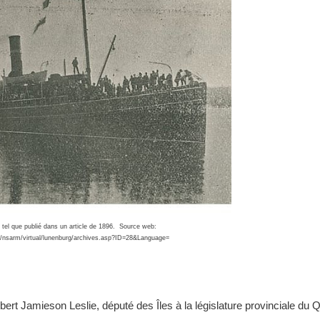
tel que publié dans un article de 1896. Source web:
a/nsarm/virtual/lunenburg/archives.asp?ID=28&Language=
t Jamieson Leslie, député des Îles à la législature provinciale du 