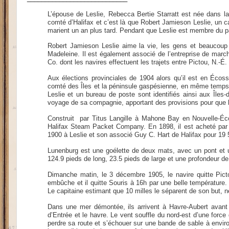
L’épouse de Leslie, Rebecca Bertie Starratt est née dans l
comté d’Halifax et c’est là que Robert Jamieson Leslie, un ca
marient un an plus tard. Pendant que Leslie est membre du 
Robert Jamieson Leslie aime la vie, les gens et beaucoup 
Madeleine. Il est également associé de l’entreprise de marc
Co. dont les navires effectuent les trajets entre Pictou, N.-É
Aux élections provinciales de 1904 alors qu’il est en Écosse
comté des Îles et la péninsule gaspésienne, en même temps q
Leslie et un bureau de poste sont identifiés ainsi aux Îles-
voyage de sa compagnie, apportant des provisions pour que l
Construit par Titus Langille à Mahone Bay en Nouvelle-Éc
Halifax Steam Packet Company. En 1898, il est acheté par 
1900 à Leslie et son associé Guy C. Hart de Halifax pour 19 
Lunenburg est une goélette de deux mats, avec un pont et u
124.9 pieds de long, 23.5 pieds de large et une profondeur d
Dimanche matin, le 3 décembre 1905, le navire quitte Pic
embûche et il quitte Souris à 16h par une belle température.
Le capitaine estimant que 10 milles le séparent de son but, n
Dans une mer démontée, ils arrivent à Havre-Aubert avant l
d’Entrée et le havre. Le vent souffle du nord-est d’une forc
perdre sa route et s’échouer sur une bande de sable à enviro