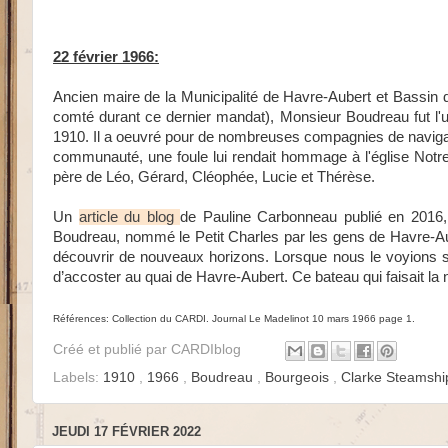
22 février 1966:
Ancien maire de la Municipalité de Havre-Aubert et Bassin 
comté durant ce dernier mandat), Monsieur Boudreau fut l'
1910. Il a oeuvré pour de nombreuses compagnies de naviga
communauté, une foule lui rendait hommage à l'église Notre-D
père de Léo, Gérard, Cléophée, Lucie et Thérèse.
Un
article du blog
de Pauline Carbonneau publié en 2016,
Boudreau, nommé le Petit Charles par les gens de Havre-Aube
découvrir de nouveaux horizons. Lorsque nous le voyions se 
d’accoster au quai de Havre-Aubert. Ce bateau qui faisait la na
Références: Collection du CARDI. Journal Le Madelinot 10 mars 1966 page 1.
Créé et publié par
CARDIblog
Labels:
1910
,
1966
,
Boudreau
,
Bourgeois
,
Clarke Steamshi
JEUDI 17 FÉVRIER 2022