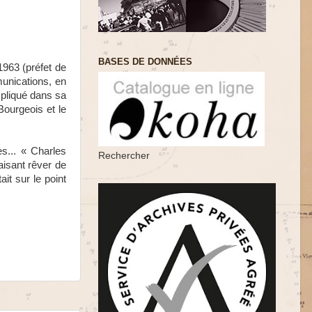
BASES DE DONNÉES
963 (préfet de
unications, en
mpliqué dans sa
Bourgeois et le
s... « Charles
Rechercher
aisant rêver de
it sur le point