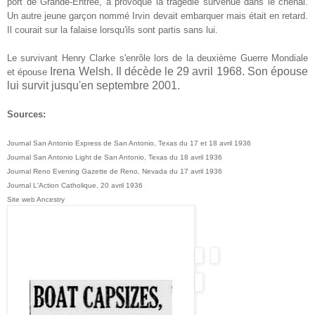
port de Grande-Entrée, a provoqué la tragédie survenue dans le chenal
.
U
n
autre jeune gar
çon nomm
é Irvin
devait embarquer mais était en retard.
Il courait sur la falaise lorsqu
'ils sont partis sans lui.
Le survivant Henry C
larke
s
'enrôl
e
lors de la
d
euxième Guerre Mondiale
Irena We
lsh
. Il décède le
29 avril 1968. Son épouse
et
épouse
lui survit jusqu'en
septembre
2001.
Sources:
Journal
San Antonio Express de San Antonio, Texas du 17 et 18 avril 1936
Journal San Antonio Light de San Antonio, Texas du 18 avril 1936
Journal Reno Evening Gazette de Reno, Nevada du 17 avril 1936
Journal L'Action Catholique, 20 avril 1936
Site web Ancestry