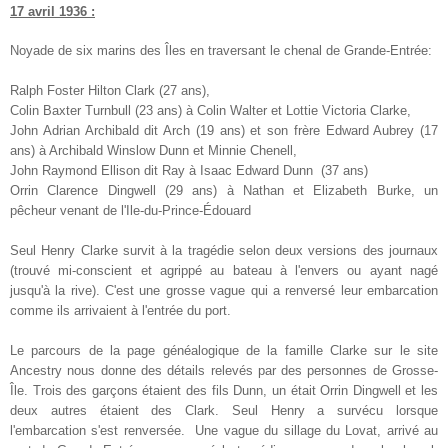
17 avril 1936 :
Noyade de six marins des Îles en traversant le chenal de Grande-Entrée:
Ralph Foster Hilton Clark (27 ans),
Colin Baxter Turnb
ull (23 ans) à Colin Walter et Lottie Victoria Clarke,
John Adrian Archibald dit Arch (19 ans) et son frère Edward Aubrey (17
ans) à Archibald Winslow Dunn et Minnie Chenell,
John Raymond Ellison dit Ray à Isaac Edward Dunn (37 ans)
Orrin Clarence Dingwell (29 ans) à Nathan et Elizabeth Burke, un
pêcheur
venant de l'Ile-du-Prince-Édouard
Seul Henry Clarke survit à la tragédie
selon deux ver
sions des journaux
(
trouvé
mi-conscient et agrippé
au
bateau à l
'
envers
ou ayant nagé
jusqu'à la rive)
. C'est une
grosse vague qui a renversé leur embarcation
comme ils arrivaient à l
'
entrée du port.
Le parcours de la page généalogique de la famille Clarke sur le site
Ancestry nous
donne des détails relevés par des personnes de Grosse-
Île
.
Trois des garçons étaient des fils
Dunn, un était Orrin Dingwell et les
deux autres étaient des Clark. Seul
Henry a survécu lorsque
l'embarcation
s'est renversée.
Une vague
du sillage du Lova
t, arrivé
au