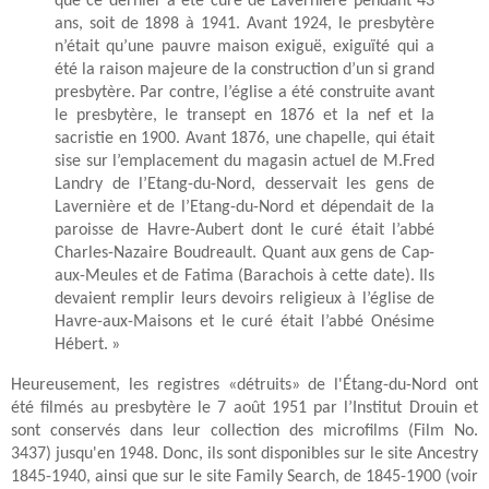
que ce dernier a été curé de Lavernière pendant 43
ans, soit de 1898 à 1941. Avant 1924, le presbytère
n’était qu’une pauvre maison exiguë, exiguïté qui a
été la raison majeure de la construction d’un si grand
presbytère.
Par contre, l’église a été construite avant
le presbytère, le transept en 1876 et la nef et la
sacristie en 1900. Avant 1876, une chapelle, qui était
sise sur l’emplacement du magasin actuel de M.Fred
Landry de l’Etang-du-Nord, desservait les gens de
Lavernière et de l’Etang-du-Nord et dépendait de la
paroisse de Havre-Aubert dont le curé était l’abbé
Charles-Nazaire Boudreault. Quant aux gens de Cap-
aux-Meules et de Fatima (Barachois à cette date). Ils
devaient remplir
leurs devoirs religieux à l’église de
Havre-aux-Maisons et le curé était l’abbé Onésime
Hébert. »
Heureusement, les registres «détruits» de l'Étang-du-Nord ont
été filmés au presbytère le 7 août 1951 par l’Institut Drouin et
sont conservés dans leur collection des microfilms (Film No.
3437) jusqu'en 1948.
Donc, ils sont disponibles sur le site Ancestry
1845-1940, ainsi que sur le site Family Search, de 1845-1900 (voir