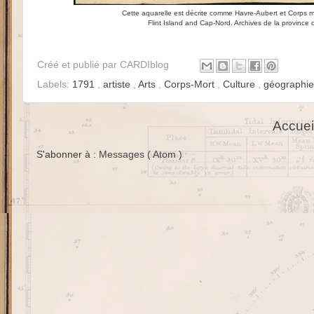
Cette aquarelle est décrite comme Havre-Aubert et Corps mort
Flint Island and Cap-Nord. Archives de la province d
Créé et publié par
CARDIblog
Labels:
1791
,
artiste
,
Arts
,
Corps-Mort
,
Culture
,
géographi
Accuei
S'abonner à :
Messages ( Atom )