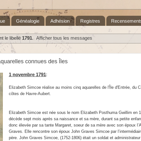
que
Généalogie
Adhésion
Registres
Recensement
 le libellé
1791
.
Afficher tous les messages
quarelles connues des Îles
1 novembre 1791
:
Elizabeth Simcoe réalise au moins cinq aquarelles de l'Île d'Entrée, du 
côtes de Havre-Aubert.
Elizabeth Simcoe est née sous le nom Elizabeth Posthuma Gwillim en 
décède sept mois après sa naissance et sa mère, durant sa petite enfan
donc élevée par sa tante Margaret, soeur de sa mère avec son époux l’
Graves. Elle rencontre son époux John Graves Simcoe par l’intermédiai
père. John Graves Simcoe, (1752-1806) était un soldat et administrateu