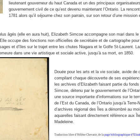
lieutenant gouverneur du haut Canada et un des principaux organisateur
gouvernement civil de ce qu’est devenu maintenant l’Ontario. La rencontr
1781 alors qu’il séjourne chez son parrain, sur son retour d’une mission
plus âgés (elle en aura huit), Elizabeth Simcoe accompagne son mari dans l
le occupe des fonctions non officielles de secrétaire et de cartographe pour
ages et d’îles sur le trajet entre les chutes Niagara et le Golfe St-Laurent. La
emeure dans une vie artistique et sociale active, jusqu’à sa mort, en 1850.
Douée pour les arts et la vie sociale, avide de d
compilant chaque découverte de ses expérien
les archives d’Elizabeth faisant partie du fonds 
Simcoe, détenu par le gouvernement de l’Ontar
une source importante d’informations sur le terr
de l’Est du Canada, de l’Ontario jusqu’à Terre-
d’archives régional des Îles a dénombré au moi
aquarelles faisant directement référence aux Île
Madeleine.
Traduction libre d’Hélène Chevarie, de la
page bibliographique d’Eliz