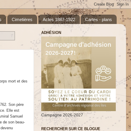
s
Cimetières
Actes 1887-1922
Cartes - plans
ADHÉSION
Corps mort et des
1762. Son père
ce. Elle est
Campagne 2026-2027
Amiral Samuel
re de son beau-
r devenu
RECHERCHER SUR CE BLOGUE