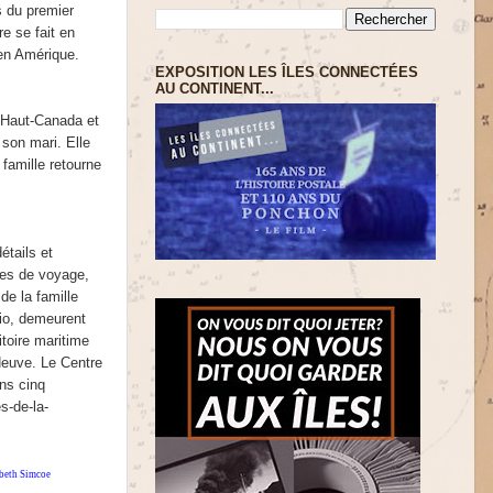
s du premier
e se fait en
 en Amérique.
EXPOSITION LES ÎLES CONNECTÉES
AU CONTINENT...
e Haut-Canada et
 son mari. Elle
 famille retourne
étails et
ces de voyage,
de la famille
io, demeurent
itoire maritime
Neuve. Le Centre
ns cinq
s-de-la-
abeth Simcoe