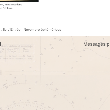
, mais il est écrit:
e l'Ontario.
e
,
Ile d'Entrée
,
Novembre éphémérides
l
Messages pl