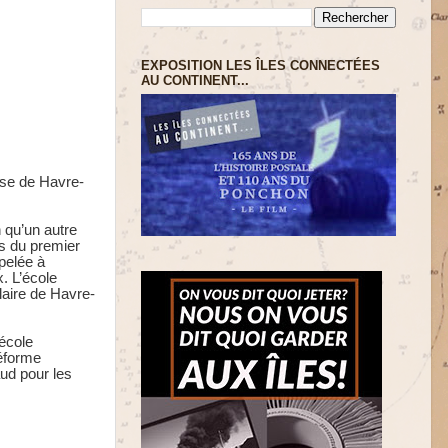
EXPOSITION LES ÎLES CONNECTÉES
AU CONTINENT...
isse de Havre-
 qu’un autre
rs du premier
ppelée à
. L’école
laire de Havre-
’école
réforme
ud pour les