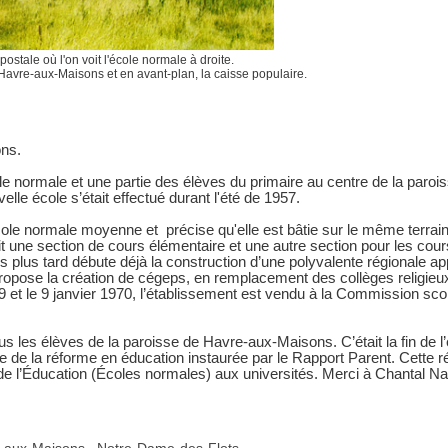
stale où l'on voit l'école normale à droite.
Havre-aux-Maisons et en avant-plan, la caisse populaire.
ons.
ole normale et une partie des élèves du primaire au centre de la paro
 école s’était effectué durant l'été de 1957.
cole normale moyenne et précise qu'elle est bâtie sur le même terrain
it une section de cours élémentaire et une autre section pour les cou
s plus tard débute déjà la construction d’une polyvalente régionale a
propose la création de cégeps, en remplacement des collèges religieux
et le 9 janvier 1970, l’établissement est vendu à la Commission sco
ous les élèves de la paroisse de Havre-aux-Maisons. C’était la fin de l
ce de la réforme en éducation instaurée par le Rapport Parent. Cette 
 de l’Éducation (Écoles normales) aux universités.
Merci à Chantal Na