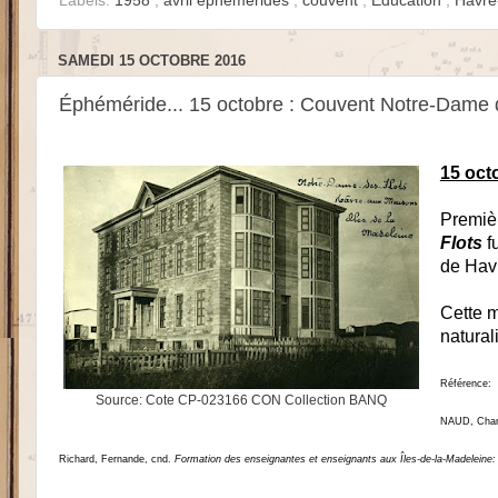
Labels:
1958
,
avril éphémérides
,
couvent
,
Éducation
,
Havre
SAMEDI 15 OCTOBRE 2016
Éphéméride... 15 octobre : Couvent Notre-Dame 
15 oct
Premiè
Flots
f
de Hav
Cette m
natural
Référence:
Source: Cote CP-023166 CON Collection BANQ
NAUD, Chanta
Richard, Fernande, cnd.
Formation des enseignantes et enseignants aux Îles-de-la-Madeleine: 