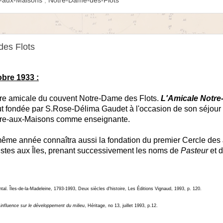
-aux-Maisons
,
Notre-Dame-des-Flots
des Flots
obre 1933 :
re amicale du couvent Notre-Dame des Flots.
L'Amicale Notr
ut fondée par S.Rose-Délima Gaudet à l'occasion de son séjour
re-aux-Maisons comme enseignante.
ême année connaîtra aussi la fondation du premier Cercle des
istes aux Îles, prenant successivement les noms de
Pasteur
et 
l. Îles-de-la-Madeleine, 1793-1993, Deux siècles d'histoire, Les Éditions Vignaud, 1993, p. 120.
influence sur le développement du milieu
, Héritage, no 13, juillet 1993, p.12.