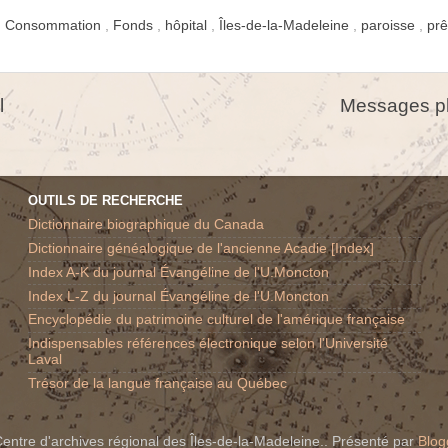
,
Consommation
,
Fonds
,
hôpital
,
Îles-de-la-Madeleine
,
paroisse
,
prê
l
Messages pl
OUTILS DE RECHERCHE
Dictionnaire biographique du Canada
Dictionnaire généalogique de l'ancienne Acadie [Index]
Index A-K du journal Évangéline de l'U.Moncton
Index L-Z du journal Évangéline de l'U.Moncton
Encyclopédie du patrimoine culturel de l'amérique française
Indispensables références électronique selon l'Université
Laval
Trésor de la langue française au Québec
entre d'archives régional des Îles-de-la-Madeleine.. Présenté par
Blog