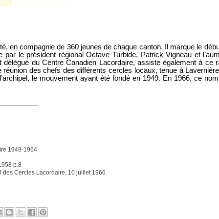
té, en compagnie de 360 jeunes de chaque canton. Il marque le début
e par le président régional Octave Turbide, Patrick Vigneau et l’aum
 et délégué du Centre Canadien Lacordaire, assiste également à ce
e réunion des chefs des différents cercles locaux, tenue à Laverniè
archipel, le mouvement ayant été fondé en 1949. En 1966, ce nom
__________
ire 1949-1964
1958 p.8
s Cercles Lacordaire, 10 juillet 1966