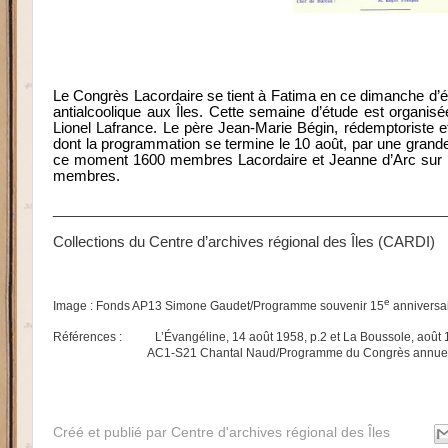
Le Congrès Lacordaire se tient à Fatima en ce dimanche d’é
antialcoolique aux Îles. Cette semaine d’étude est organisé
Lionel Lafrance. Le père Jean-Marie Bégin, rédemptoriste
dont la programmation se termine le 10 août, par une grand
ce moment 1600 membres Lacordaire et Jeanne d’Arc sur l’
membres.
_________________________________________________
Collections du Centre d’archives régional des Îles (CARDI)
e
Image : Fonds AP13 Simone Gaudet/Programme souvenir 15
anniversa
Références :
L’Évangéline, 14 août 1958, p.2 et La Boussole, août 
AC1-S21 Chantal Naud/Programme du Congrès annuel de
Créé et publié par
Centre d'archives régional des Îles