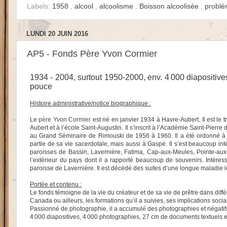
Labels:
1958
,
alcool
,
alcoolisme
,
Boisson alcoolisée
,
problè
LUNDI 20 JUIN 2016
AP5 - Fonds Père Yvon Cormier
1934 - 2004, surtout 1950-2000, env. 4 000 diapositiv
pouce
Histoire administrative/notice biographique :
Le
père Yvon Cormier
est né en janvier 1934 à Havre-Aubert. Il est le t
Aubert et à l’école Saint-Augustin. Il s’inscrit à l’Académie Saint-Pierr
au Grand Séminaire de Rimouski de 1956 à 1960. Il a été ordonné à B
partie de sa vie sacerdotale, mais aussi à Gaspé. Il s’est beaucoup intér
paroisses de Bassin, Lavernière, Fatima, Cap-aux-Meules, Pointe-aux-L
l’extérieur du pays dont il a rapporté beaucoup de souvenirs. Intéress
paroisse de Lavernière. Il est décédé des suites d’une longue maladie
Portée et contenu :
Le fonds témoigne de la vie du créateur et de sa vie de prêtre dans diff
Canada ou ailleurs, les formations qu’il a suivies, ses implications soci
Passionné de photographie, il a accumulé des photographies et négatifs d
4 000 diapositives, 4 000 photographies, 27 cm de documents textuels 