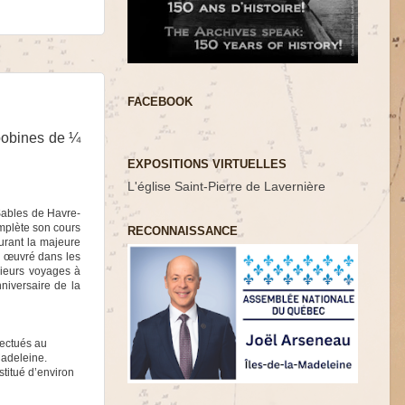
FACEBOOK
 bobines de ¼
EXPOSITIONS VIRTUELLES
L'église Saint-Pierre de Lavernière
 Sables de Havre-
omplète son cours
RECONNAISSANCE
urant la majeure
 a œuvré dans les
sieurs voyages à
nniversaire de la
fectués au
Madeleine.
stitué d’environ