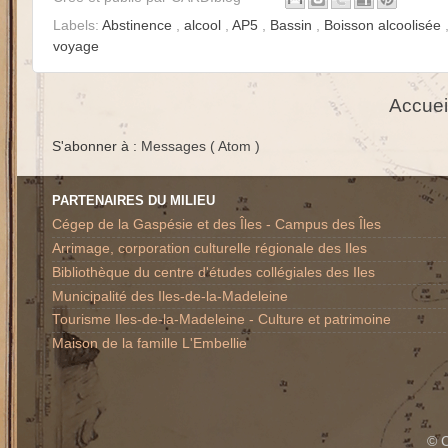
Labels:
Abstinence
,
alcool
,
AP5
,
Bassin
,
Boisson alcoolisée
voyage
Accuei
S'abonner à :
Messages ( Atom )
PARTENAIRES DU MILIEU
Cégep de la Gaspésie et des Îles - Campus des Îles
Arrimage, corporation culturelle régionale des Iles
Bibliothèque du centre d'études collégiales des Iles
Municipalité des Iles-de-la-Madeleine
Tourisme Iles-de-la-Madeleine - Culture et patrimoine
Maison de la famille L'Embellie
© C