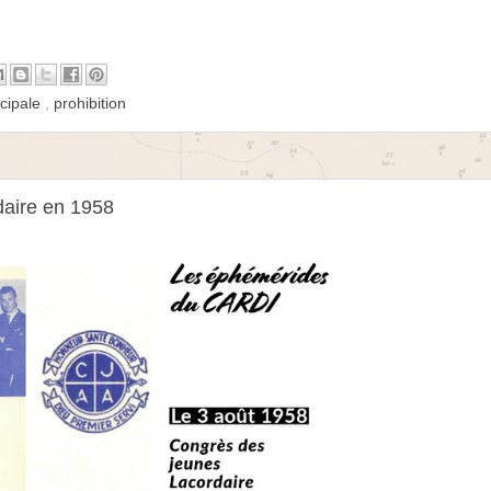
icipale
,
prohibition
daire en 1958