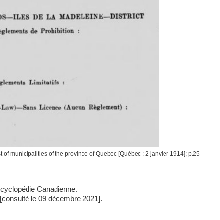
t of municipalities of the province of Quebec [Québec : 2 janvier 1914]; p.25
Encyclopédie Canadienne.
n [consulté le 09 décembre 2021].