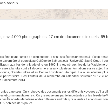
mes sociaux
es, env. 4 000 photographies, 27 cm de documents textuels, 65
roisième d’une famille de cinq enfants. Il a fait ses études primaires à l’École des
e de Lavernière et poursuit au Collège de Bathurst et à l’Université Sacré-Cœur. Il c
assin aux Îles-de-la-Madeleine en 1960. Il a œuvré aux Îles-de-la-Madeleine d
essé à la lutte contre l’alcoolisme et a suivi plusieurs formations sur ce sujet. Il
oups, Grande-Entrée et au Centre hospitalier l’Archipel. Il a aussi effectué plu
é par l’histoire il est l’auteur de la recherche du calendrier souvenir du 125e a
 le 9 décembre 2014.
érentes paroisses. On y retrouve des documents sur les différents voyages qu’il a ef
ales et communautaires, etc. On y retrouve une partie importante sur les Îles-de-la-
es Îles-de-la-Madeleine et des différents endroits qu’il a visités. Le fonds est con
et 65 bobines de ¼ pouce.