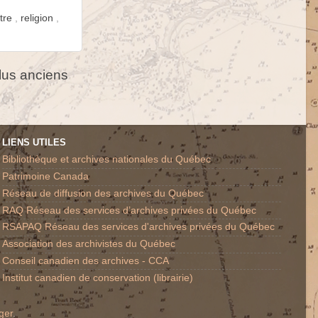
tre
,
religion
,
us anciens
LIENS UTILES
Bibliothèque et archives nationales du Québec
Patrimoine Canada
Réseau de diffusion des archives du Québec
RAQ Réseau des services d’archives privées du Québec
RSAPAQ Réseau des services d'archives privées du Québec
Association des archivistes du Québec
Conseil canadien des archives - CCA
Institut canadien de conservation (librairie)
ger
.