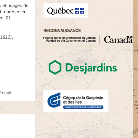
es et usages de
t représenter.
ec
, 21
RECONNAISSANCE
-1912)
,
riault