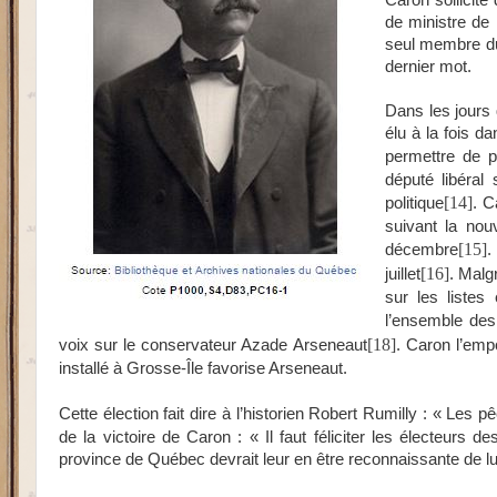
Caron sollicite
de ministre de 
seul membre du
dernier mot.
Dans les jours 
élu à la fois d
permettre de 
député libéral 
[14]
politique
. C
suivant la nou
[15]
décembre
.
[16]
juillet
. Malg
sur les listes
l’ensemble des 
[18]
voix sur le conservateur Azade Arseneaut
. Caron l’emp
installé à Grosse-Île favorise Arseneaut.
Cette élection fait dire à l’historien Robert Rumilly : « Les
de la victoire de Caron : « Il faut féliciter les électeurs d
province de Québec devrait leur en être reconnaissante de lui 