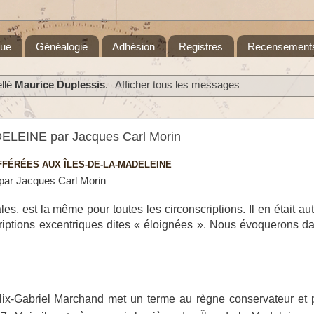
que
Généalogie
Adhésion
Registres
Recensement
ellé
Maurice Duplessis
.
Afficher tous les messages
EINE par Jacques Carl Morin
FFÉRÉES AUX ÎLES-DE-LA-MADELEINE
par Jacques Carl Morin
ales, est la même pour toutes les circonscriptions. Il en était a
criptions excentriques dites « éloignées ». Nous évoquerons da
élix-Gabriel Marchand met un terme au règne conservateur et 