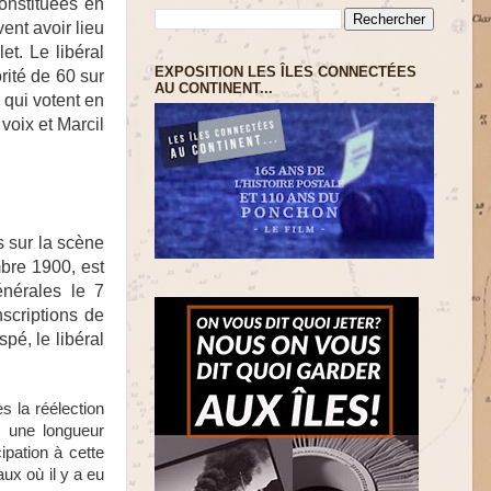
onstituées en
vent avoir lieu
let. Le libéral
EXPOSITION LES ÎLES CONNECTÉES
rité de 60 sur
AU CONTINENT...
qui votent en
voix et Marcil
 sur la scène
bre 1900, est
nérales le 7
scriptions de
pé, le libéral
s la réélection
c une longueur
pation à cette
ux où il y a eu