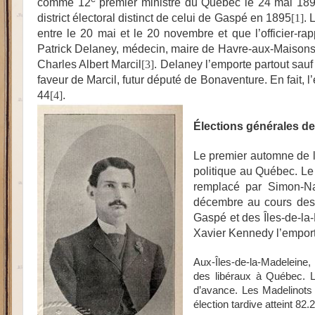
comme 12
premier ministre du Québec le 24 mai 1897.
district électoral distinct de celui de Gaspé en 1895
[1]
. 
entre le 20 mai et le 20 novembre et que l’officier-rap
Patrick Delaney, médecin, maire de Havre-aux-Maisons
Charles Albert Marcil
[3]
.
Delaney l’emporte partout sau
faveur de Marcil, futur député de Bonaventure.
En fait, 
44
[4]
.
Élections générales d
Le premier automne de l
politique au Québec. Le
remplacé par Simon-Na
décembre au cours desqu
Gaspé et des Îles-de-la-
Xavier Kennedy l’emporte
Aux-Îles-de-la-Madeleine, l
des libéraux à Québec. L
d’avance. Les Madelinots 
élection tardive atteint 8