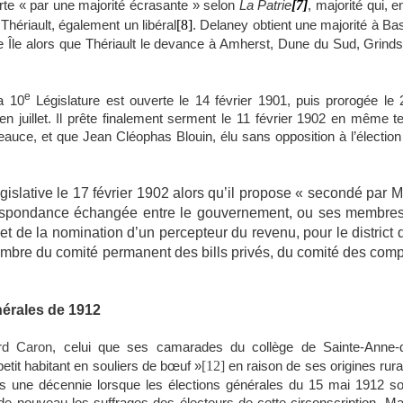
[7]
rte « par une majorité écrasante » selon
La Patrie
, majorité qui, e
[8]
Thériault, également un libéral
. Delaney obtient une majorité à Bas
 Île alors que Thériault le devance à Amherst, Dune du Sud, Grinds
e
a 10
Législature est ouverte le 14 février 1901, puis prorogée le
’en juillet. Il prête finalement serment le 11 février 1902 en même 
eauce, et que Jean Cléophas Blouin, élu sans opposition à l’élection 
gislative le 17 février 1902 alors qu’il propose « secondé par 
respondance échangée entre le gouvernement, ou ses membres,
et de la nomination d’un percepteur du revenu, pour le district d
bre du comité permanent des bills privés, du comité des compt
nérales de 1912
rd Caron
, celui que ses camarades du collège de Sainte-Anne-d
[12]
petit habitant en souliers de bœuf »
en raison de ses origines rura
uis une décennie lorsque les élections générales du 15 mai 1912 s