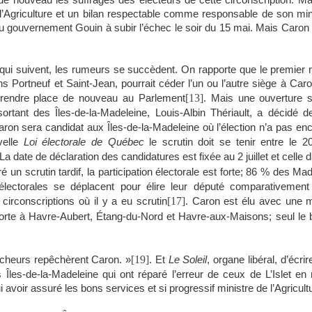
 de nouveau les suffrages des électeurs de cette circonscription. Ma
l’Agriculture et un bilan respectable comme responsable de son minis
 gouvernement Gouin à subir l’échec le soir du 15 mai. Mais Caron 
qui suivent, les rumeurs se succèdent. On rapporte que le premier 
ans Portneuf et Saint-Jean, pourrait céder l’un ou l’autre siège à Caro
[13]
prendre place de nouveau au Parlement
. Mais une ouverture s
sortant des Îles-de-la-Madeleine, Louis-Albin Thériault, a décidé de
aron sera candidat aux Îles-de-la-Madeleine où l’élection n’a pas enc
velle
Loi électorale
de Québec
le scrutin doit se tenir entre le 2
 La date de déclaration des candidatures est fixée au 2 juillet et celle 
ré un scrutin tardif, la participation électorale est forte; 86 % des Mad
 électorales se déplacent pour élire leur député comparativeme
[17]
circonscriptions où il y a eu scrutin
. Caron est élu avec une m
orte à Havre-Aubert, Étang-du-Nord et Havre-aux-Maisons; seul le 
[19]
 pêcheurs repêchèrent Caron. »
. Et
Le Soleil
, organe libéral, d’écr
es Îles-de-la-Madeleine qui ont réparé l’erreur de ceux de L’Islet en 
avoir assuré les bons services et si progressif ministre de l’Agricultu