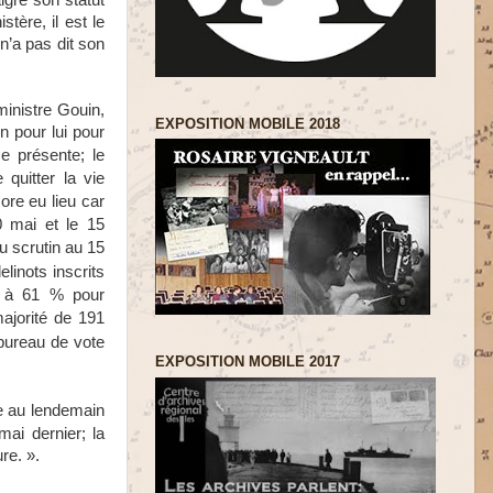
lgré son statut
tère, il est le
n’a pas dit son
ministre Gouin,
EXPOSITION MOBILE 2018
n pour lui pour
e présente; le
 quitter la vie
ore eu lieu car
0 mai et le 15
du scrutin au 15
elinots inscrits
nt à 61 % pour
ajorité de 191
bureau de vote
EXPOSITION MOBILE 2017
ire au lendemain
mai dernier; la
re. ».