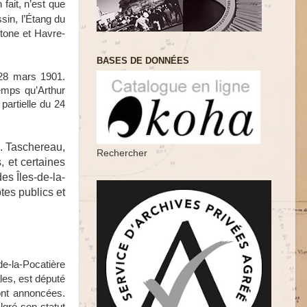
n fait, n’est que
sin, l’Étang du
tone et Havre-
BASES DE DONNÉES
 28 mars 1901.
temps qu’Arthur
partielle du 24
M. Taschereau,
Rechercher
 et certaines
es Îles-de-la-
es publics et
e-la-Pocatière
les, est député
ont annoncées.