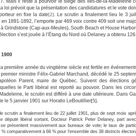
 Mais il reste à pourvoir le siège des Îles-de-la-Madeleine c
La loi prévoit que la présentation des candidatures et le vote doi
porteur en fixe la date
[2]
. Le scrutin a finalement lieu le 3 juil
 en 1891-1892, l’emporte par 469 voix
contre 409 soit une majo
f à Grindstone (Cap-aux-Meules), South Beach et House Harbor 
l’élection s’est jouée à l’Étang du Nord où Delaney a obtenu 126 
e 1900
a première année du vingtième siècle est fertile en événements
 premier ministre Félix-Gabriel Marchand, décédé le 25 septem
poléon Parent, maire de Québec. Suivent des élections gé
elles le Parti libéral est reporté au pouvoir. Dans les circon
Madeleine, le scrutin est différé à une date ultérieure. Dans Gas
 le 5 janvier 1901 sur Horatio LeBoutillier
[5]
.
e scrutin a finalement lieu de 22 juillet 1901, plus de sept mois aprè
e député libéral sortant, Docteur Patrick Peter Delaney, part ave
se présentent massivement aux bureaux de vote; le taux de partici
2.2 % comparativement à 66 % pour l’ensemble des 38 districts électora