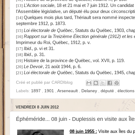
L’Action sociale
, 18 et 21 mai et 7 juin 1912. Un candidat
[13]
l’Assemblée législative, un député élu pour deux circonscripti
Quelques mois plus tard, Thériault sera nommé inspecteu
[14]
septembre 1912, p. 1873.
Loi électorale de Québec
, Statuts du Québec, 1903, chapit
[15]
Rapport sur la Treizième Élection générale (1912) et les 
[16]
Imprimeur du Roi, Québec, 1912, p. v.
Ibid
., p. vi et 31.
[17]
Ibid
., p. 31.
[18]
Histoire de la province de Québec, vol. XVII, p. 119.
[19]
Le Devoir
, 21 août 1944, p. 6.
[20]
Loi électorale de Québec
, Statuts du Québec, 1945, chapi
[21]
Créé et publié par
CARDIblog
Labels:
1897
,
1901
,
Arseneault
,
Delaney
,
député
,
élection
VENDREDI 8 JUIN 2012
Éphéméride... 08 juin - Duplessis en visite aux Île
08 juin 1955 :
Visite aux Îles du 