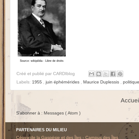
Source: wikipédia - Libre de droits
Créé et publié par
CARDIblog
Labels:
1955
,
juin éphémérides
,
Maurice Duplessis
,
politiqu
Accuei
S'abonner à :
Messages ( Atom )
PARTENAIRES DU MILIEU
Cégep de la Gaspésie et des Îles - Campus des Îles