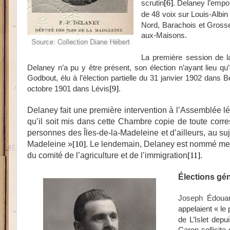
[6]
scrutin
. Delaney l’empo
de 48 voix sur Louis-Albin 
Nord, Barachois et Grosse
aux-Maisons.
La première session de l
Delaney n’a pu y être présent, son élection n’ayant lieu qu
Godbout, élu à l’élection partielle du 31 janvier 1902 dans B
[9]
octobre 1901 dans Lévis
.
Delaney fait une première intervention à l’Assemblée lé
qu’il soit mis dans cette Chambre copie de toute cor
personnes des Îles-de-la-Madeleine et d’ailleurs, au suj
Madeleine »
[10]
. Le lendemain, Delaney est nommé mem
du comité de l’agriculture et de l’immigration
[11]
.
Élections gé
Joseph Édoua
appelaient « le 
de L’Islet dep