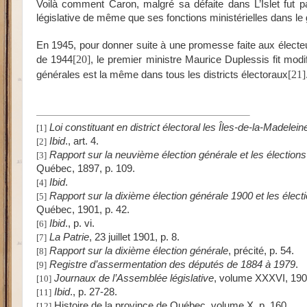
Voilà comment Caron, malgré sa défaite dans L’Islet fut p
législative de même que ses fonctions ministérielles dans 
En 1945, pour donner suite à une promesse faite aux électeu
[20]
de 1944
, le premier ministre Maurice Duplessis fit modi
[21]
générales est la même dans tous les districts électoraux
Loi constituant en district électoral les Îles-de-la-Madelein
[1]
Ibid
., art. 4.
[2]
Rapport sur la neuvième élection générale et les élection
[3]
Québec, 1897, p. 109.
Ibid
.
[4]
Rapport sur la dixième élection générale 1900 et les élect
[5]
Québec, 1901, p. 42.
Ibid
., p. vi.
[6]
La Patrie
, 23 juillet 1901, p. 8.
[7]
Rapport sur la dixième élection générale
, précité, p. 54.
[8]
Registre d’assermentation des députés de 1884 à 1979
.
[9]
Journaux de l’Assemblée législative
, volume XXXVI, 1902
[10]
Ibid
., p. 27-28.
[11]
Histoire de la province de Québec, volume X, p. 160.
[12]