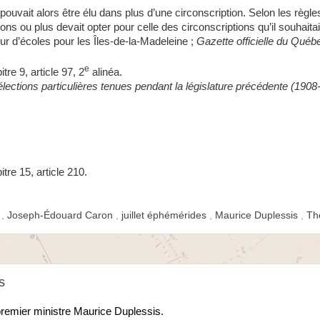
 pouvait alors être élu dans plus d’une circonscription. Selon les règl
ons ou plus devait opter pour celle des circonscriptions qu’il souhaitai
r d’écoles pour les Îles-de-la-Madeleine ;
Gazette officielle du Québ
e
re 9, article 97, 2
alinéa.
élections particulières tenues pendant la législature précédente (1908
tre 15, article 210.
s
,
Joseph-Édouard Caron
,
juillet éphémérides
,
Maurice Duplessis
,
Thé
s
premier ministre Maurice Duplessis.