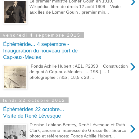
›
Le premier ministre Lomer Gouin en 1910,
Wikipédia- libre de droits 12 août 1909: Visite
aux Îles de Lomer Gouin , premier min...
vendredi 4 septembre 2015
Éphéméride... 4 septembre -
Inauguration du nouveau port de
Cap-aux-Meules
›
Fonds Achille Hubert : AE1, P2393 Construction
de quai à Cap-aux-Meules . - [198-] . - 1
photographie : n&b ; 18,5 x 28 ...
lundi 22 octobre 2012
Éphémérides 22 octobre...
Visite de René Lévesque
›
D enise Leblanc-Bentey, René Lévesque et Ruth
Clark, ancienne mairesse de Grosse-Île. Source
photo et références: Fonds Achille Hubert...