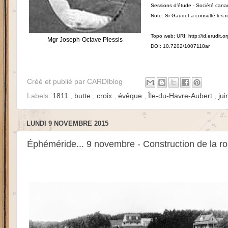
Sessions d’étude - Société canadi
Note: Sr Gaudet a consulté les r
Topo web: URI: http://id.erudit.o
Mgr Joseph-Octave Plessis
DOI: 10.7202/1007118ar
Créé et publié par
CARDIblog
Labels:
1811
,
butte
,
croix
,
évêque
,
Île-du-Havre-Aubert
,
ju
LUNDI 9 NOVEMBRE 2015
Éphéméride... 9 novembre - Construction de la r