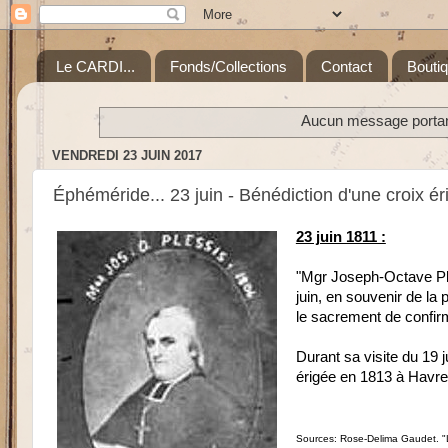
Le CARDI...
Fonds/Collections
Contact
Bouti
Aucun message portant
VENDREDI 23 JUIN 2017
Éphéméride... 23 juin - Bénédiction d'une croix é
23 juin 1811 :
"Mgr Joseph-Octave Ple
juin, en souvenir de la 
le sacrement de confirm
Durant sa visite du 19 ju
érigée en 1813 à Havre
Sources: Rose-Delima Gaudet. "La