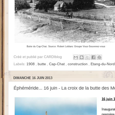
Butte du Cap-Chat
. Source: Robert Leblanc Groupe Vous-Souvenez-vous
Créé et publié par
CARDIblog
Labels:
1908
,
butte
,
Cap-Chat
,
construction
,
Etang-du-Nor
DIMANCHE 16 JUIN 2013
Éphéméride... 16 juin - La croix de la butte des 
16 juin 
Inaugurat
première