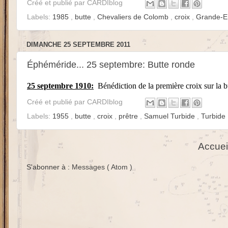
Créé et publié par
CARDIblog
Labels:
1985
,
butte
,
Chevaliers de Colomb
,
croix
,
Grande-E
DIMANCHE 25 SEPTEMBRE 2011
Éphéméride... 25 septembre: Butte ronde
25 septembre 1910:
Bénédiction de la première croix sur la 
Créé et publié par
CARDIblog
Labels:
1955
,
butte
,
croix
,
prêtre
,
Samuel Turbide
,
Turbide
Accuei
S'abonner à :
Messages ( Atom )