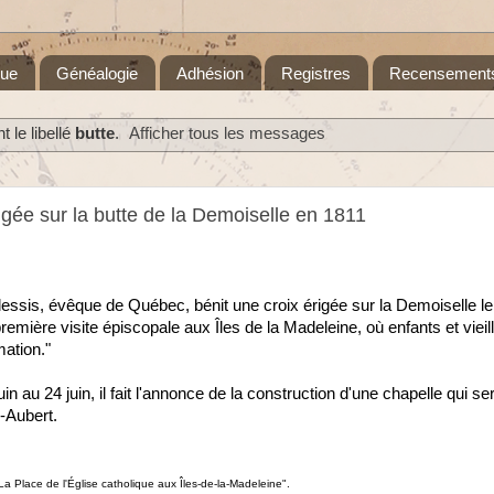
que
Généalogie
Adhésion
Registres
Recensement
 le libellé
butte
.
Afficher tous les messages
rigée sur la butte de la Demoiselle en 1811
ssis, évêque de Québec, bénit une croix érigée sur la Demoiselle l
première visite épiscopale aux Îles de la Madeleine, où enfants et vieil
ation."
in au 24 juin, il fait l'annonce de la construction d'une chapelle qui se
-Aubert.
 Place de l'Église catholique aux Îles-de-la-Madeleine".