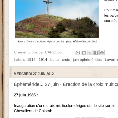
Pour mar
les paroi
sculptée
Source: Centre d'archives régional des Îles, photo Hélène Chevarie 2012
Créé et publié par
CARDIblog
Labels:
1912
,
1914
,
butte
,
croix
,
juin éphémérides
,
Laverni
MERCREDI 27 JUIN 2012
Éphéméride... 27 juin - Érection de la croix mult
27 juin 1985 :
Inauguration d'une croix multicolore érigée sur le site surplo
Chevaliers de Colomb.