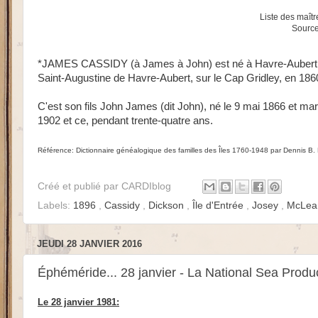
Liste des maîtr
Source
*JAMES CASSIDY (à James à John) est né à Havre-Aubert le 
Saint-Augustine de Havre-Aubert, sur le Cap Gridley, en 1860. 
C'est son fils John James (dit John), né le 9 mai 1866 et ma
1902 et ce, pendant trente-quatre ans.
Référence: Dictionnaire généalogique des familles des Îles 1760-1948 par Dennis 
Créé et publié par
CARDIblog
Labels:
1896
,
Cassidy
,
Dickson
,
Île d'Entrée
,
Josey
,
McLe
JEUDI 28 JANVIER 2016
Éphéméride... 28 janvier - La National Sea Produ
Le 28 janvier 1981: