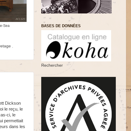
the-Sea
BASES DE DONNÉES
vetage
,
Rechercher
ett Dickson
 le reçu, le
as-ci, le
ui permettait
heurs dans les