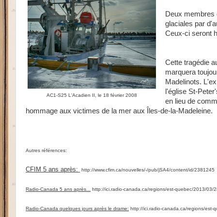
Deux membres de
glaciales par d'
Ceux-ci seront 
Cette tragédie a
marquera toujou
Madelinots. L'ex
l'église St-Pete
AC1-S25 L'Acadien II, le 18 février 2008
en lieu de comm
hommage aux victimes de la mer aux Îles-de-la-Madeleine.
Autres références:
CFIM 5 ans après:
http://www.cfim.ca/nouvelles/-/pub/jSA4/content/id/2381245
Radio-Canada 5 ans après...
http://ici.radio-canada.ca/regions/est-quebec/2013/03/
Radio-Canada quelques jours après le drame:
http://ici.radio-canada.ca/regions/est