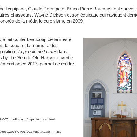
 l'équipage, Claude Déraspe et Bruno-Pierre Bourque sont sauvés
autres chasseurs, Wayne Dickson et son équipage qui naviguent derr
honorés de la médaille du civisme en 2009.
ura fait couler beaucoup de larmes et
rs le coeur et la mémoire des
position
Un peuple de la mer
dans
r's by-the-Sea de Old-Harry, convertie
émoration en 2017, permet de rendre
28/007-acadien-naufrage-cinq-ans.shtml
-quebec/2008/04/01/002-vigie-acadien_n.asp