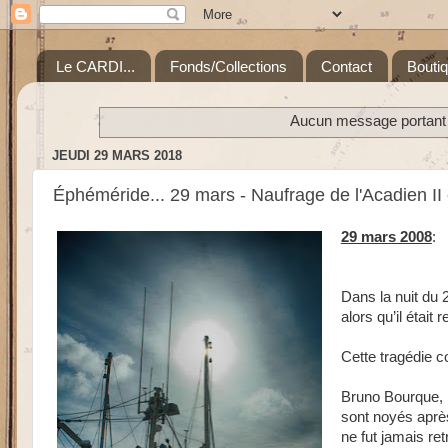
Le CARDI...
Fonds/Collections
Contact
Bouti
Aucun message portant l
JEUDI 29 MARS 2018
Éphéméride... 29 mars - Naufrage de l'Acadien II
29 mars 2008
:
Dans la nuit du 
alors qu’il était
Cette tragédie c
Bruno Bourque, l
sont noyés après
ne fut jamais re