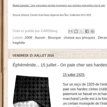
Radio-Canada :
Une exposition rendra hommage aux victimes emportées par la mer
Source photos: Centre d'archives régional des Îles. Collection AC1-S25
Créé et publié par
CARDIblog
Labels:
2008
,
Aucoin
,
Bourque
,
chasse aux phoques
,
Déra
tragédie
VENDREDI 15 JUILLET 2016
Éphéméride... 15 juillet - On paie cher ses harde
15 juillet 1929:
Sur un reçu de 1929 de l'en
paie ses hardes cirées (rubb
paiement se faisait en échan
marchand Leslie est à la foi
un certain monopole de l'ind