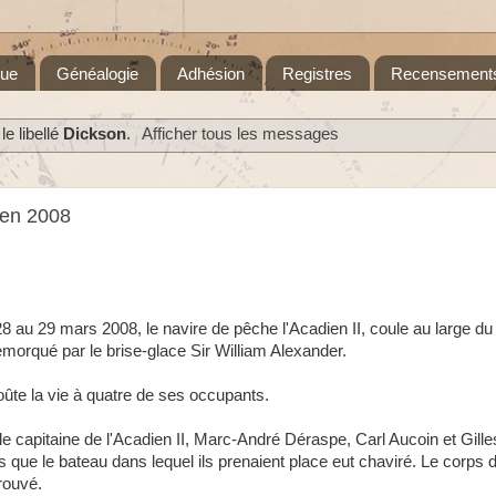
que
Généalogie
Adhésion
Registres
Recensement
e libellé
Dickson
.
Afficher tous les messages
 en 2008
28 au 29 mars 2008, le navire de pêche l'Acadien II, coule au large d
 remorqué par le brise-glace Sir William Alexander.
oûte la vie à quatre de ses occupants.
e capitaine de l'Acadien II, Marc-André Déraspe, Carl Aucoin et Gill
 que le bateau dans lequel ils prenaient place eut chaviré. Le corps 
trouvé.