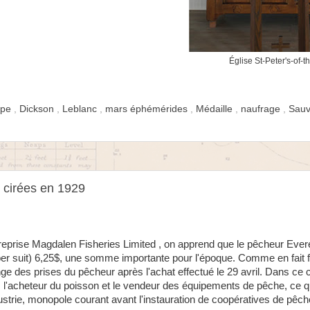
Église St-Peter's-of-
spe
,
Dickson
,
Leblanc
,
mars éphémérides
,
Médaille
,
naufrage
,
Sau
s cirées en 1929
treprise Magdalen Fisheries Limited , on apprend que le pêcheur Ever
er suit) 6,25$, une somme importante pour l'époque. Comme en fait foi
ge des prises du pêcheur après l'achat effectué le 29 avril. Dans ce c
s l'acheteur du poisson et le vendeur des équipements de pêche, ce q
ustrie, monopole courant avant l'instauration de coopératives de pêc