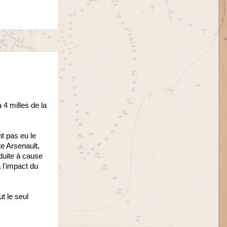
 4 milles de la
t pas eu le
te Arsenault,
éduite à cause
 l'impact du
t le seul