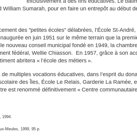
exclusivement à des fins éducatives. Le bâti
nd William Sumarah, pour en faire un entrepôt au début d
cement des "petites écoles" délabrées, l’École St-André,
 inaugurée en juin 1951 sur le même terrain que la premiè
 le nouveau conseil municipal fondé en 1949, la chambr
ent fédéral, Wellie Chiasson.
En 1957, grâce à son acq
timent abritera « l’école des métiers ».
 de multiples vocations éducatives, dans l’esprit du donat
 scolaire des Îles, École Le Relais, Garderie La Ramée, e
ntre est renommé définitivement « Centre communautair
, 1994.
ux-Meules, 1999, 95 p.