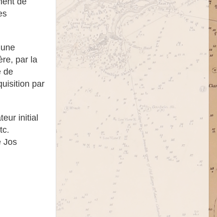
ment de
es
 une
re, par la
e de
uisition par
eur initial
tc.
e Jos