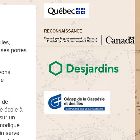
RECONNAISSANCE
ules,
 ses portes
avons
ne
e de
e école à
sur un
 modique
in serve