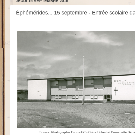
JEUDI 15 SEPTEMBRE 2016
Éphémérides... 15 septembre - Entrée scolaire da
Source: Photographie Fonds AP3- Ovide Hubert et Bernadette Béda