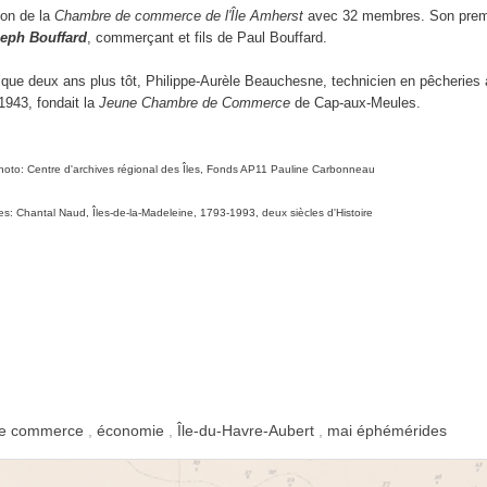
on de la
Chambre de commerce de l'Île Amherst
avec 32 membres.
Son
prem
eph Bouffard
, commerçant et fils de Paul Bouffard
.
que deux ans plus tôt, Philippe-Aurèle Beauchesne, technicien en pêcheries a
1943, fondait la
Jeune Chambre de
C
ommerce
de Cap-aux-
M
eules
.
oto: Centre d'archives régional des Îles, Fonds AP11 Pauline Carbonneau
s: Chantal Naud, Îles-de-la-Madeleine, 1793-1993, deux siècles d'Histoire
de commerce
,
économie
,
Île-du-Havre-Aubert
,
mai éphémérides