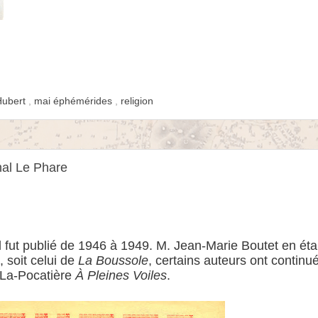
Hubert
,
mai éphémérides
,
religion
rnal Le Phare
l fut publié de 1946 à 1949. M. Jean-Marie Boutet en étai
 soit celui de
La Boussole
, certains auteurs ont continu
-La-Pocatière
À Pleines Voiles
.