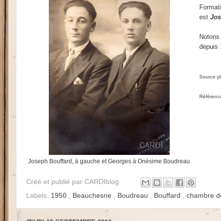
Formati
est
Jos
Notons 
depuis 
Source ph
Référence
Joseph Bouffard, à gauche et Georges à Onésime Boudreau
Créé et publié par
CARDIblog
Labels:
1950
,
Beauchesne
,
Boudreau
,
Bouffard
,
chambre 