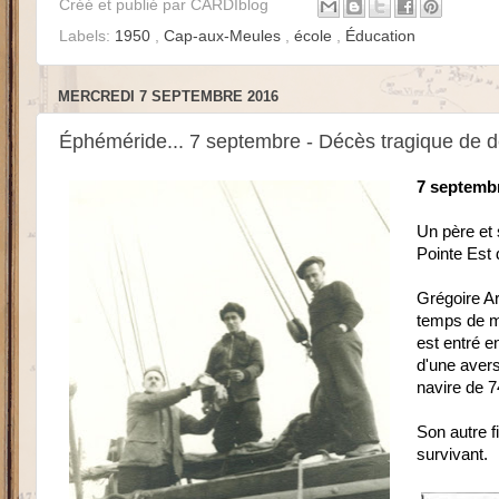
Créé et publié par
CARDIblog
Labels:
1950
,
Cap-aux-Meules
,
école
,
Éducation
MERCREDI 7 SEPTEMBRE 2016
Éphéméride... 7 septembre - Décès tragique de 
7 septemb
Un père et 
Pointe Est 
Grégoire Ar
temps de me
est entré en
d'une avers
navire de 7
Son autre f
survivant.