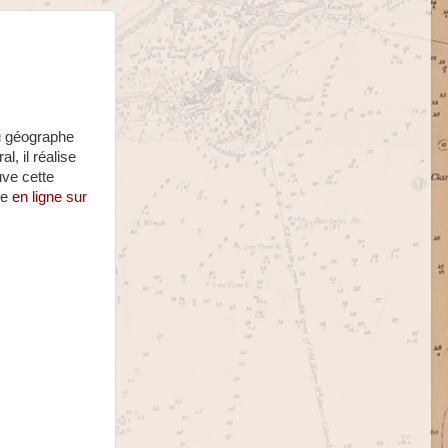
du géographe
l, il réalise
uve cette
le
en ligne sur