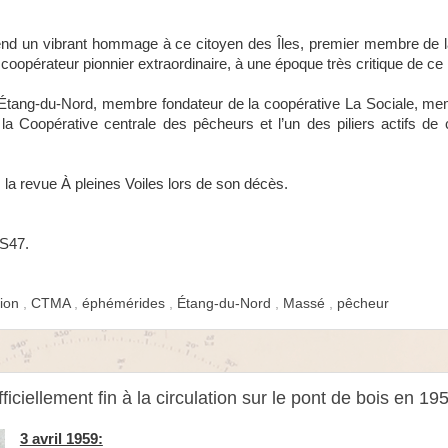
, rend un vibrant hommage à ce citoyen des Îles, premier membre de
n coopérateur pionnier extraordinaire, à une époque très critique de 
L’Étang-du-Nord, membre fondateur de la coopérative La Sociale, me
a Coopérative centrale des pêcheurs et l’un des piliers actifs de 
la revue À pleines Voiles lors de son décès.
S47.
tion
,
CTMA
,
éphémérides
,
Étang-du-Nord
,
Massé
,
pêcheur
iciellement fin à la circulation sur le pont de bois en 19
3 avril 1959: