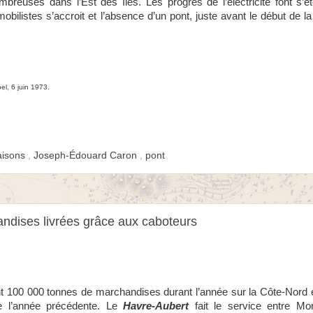
uses dans l’Est des Îles. Les progrès de l’électricité font s’éten
obilistes s’accroit et l’absence d’un pont, juste avant le début de l
el, 6 juin 1973.
aisons
,
Joseph-Édouard Caron
,
pont
andises livrées grâce aux caboteurs
nt 100 000 tonnes de marchandises durant l’année sur la Côte-Nord 
e l’année précédente. Le
Havre-Aubert
fait le service entre Mo