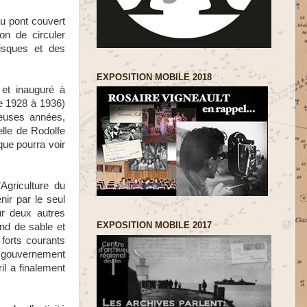
u pont couvert
on de circuler
isques et des
EXPOSITION MOBILE 2018
et inauguré à
e 1928 à 1936)
reuses années,
lle de Rodolfe
que pourra voir
Agriculture du
nir par le seul
ur deux autres
EXPOSITION MOBILE 2017
ond de sable et
forts courants
e gouvernement
il a finalement