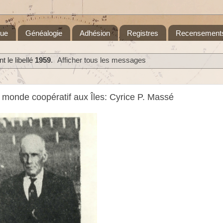
que
Généalogie
Adhésion
Registres
Recensement
 le libellé
1959
.
Afficher tous les messages
u monde coopératif aux Îles: Cyrice P. Massé