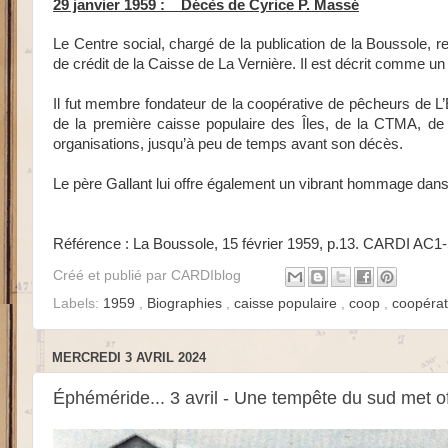
29 janvier 1959 :
Décès de Cyrice P. Massé
Le Centre social, chargé de la publication de la Boussole
de crédit de la Caisse de La Vernière. Il est décrit comme u
Il fut membre fondateur de la coopérative de pêcheurs de 
de la première caisse populaire des Îles, de la CTMA, de l
organisations, jusqu’à peu de temps avant son décès.
Le père Gallant lui offre également un vibrant hommage dans 
Référence :
La Boussole, 15 février 1959, p.13.
CARDI AC1-
Créé et publié par
CARDIblog
Labels:
1959
,
Biographies
,
caisse populaire
,
coop
,
coopéra
MERCREDI 3 AVRIL 2024
Éphéméride... 3 avril - Une tempête du sud met off