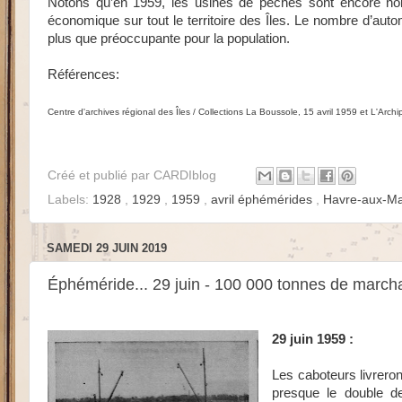
Notons qu’en 1959, les usines de pêches sont encore nombre
économique sur tout le territoire des Îles. Le nombre d’autom
plus que préoccupante pour la population.
Références:
Centre d'archives régional des Îles / Collections La Boussole, 15 avril 1959 et L'Archip
Créé et publié par
CARDIblog
Labels:
1928
,
1929
,
1959
,
avril éphémérides
,
Havre-aux-M
SAMEDI 29 JUIN 2019
Éphéméride... 29 juin - 100 000 tonnes de march
29 juin 1959 :
Les caboteurs livrero
presque le double d