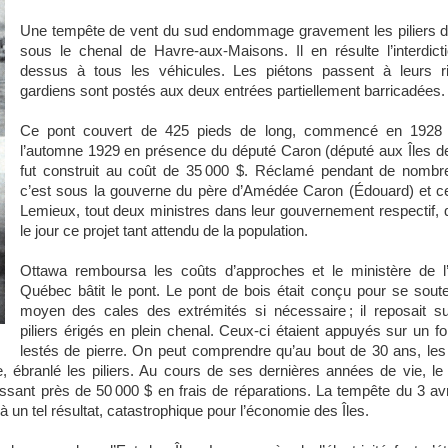
Une tempête de vent du sud endommage gravement les piliers d
sous le chenal de Havre-aux-Maisons. Il en résulte l’interdicti
dessus à tous les véhicules. Les piétons passent à leurs r
gardiens sont postés aux deux entrées partiellement barricadées.
Ce pont couvert de 425 pieds de long, commencé en 1928 
l’automne 1929 en présence du député Caron (député aux Îles d
fut construit au coût de 35 000 $. Réclamé pendant de nomb
c’est sous la gouverne du père d’Amédée Caron (Édouard) et ce
Lemieux, tout deux ministres dans leur gouvernement respectif, 
le jour ce projet tant attendu de la population.
Ottawa remboursa les coûts d’approches et le ministère de l’
Québec bâtit le pont. Le pont de bois était conçu pour se soute
moyen des cales des extrémités si nécessaire ; il reposait s
piliers érigés en plein chenal. Ceux-ci étaient appuyés sur un f
lestés de pierre. On peut comprendre qu’au bout de 30 ans, les 
 ébranlé les piliers. Au cours de ses dernières années de vie, l
ssant près de 50 000 $ en frais de réparations. La tempête du 3 avr
 un tel résultat, catastrophique pour l’économie des Îles.